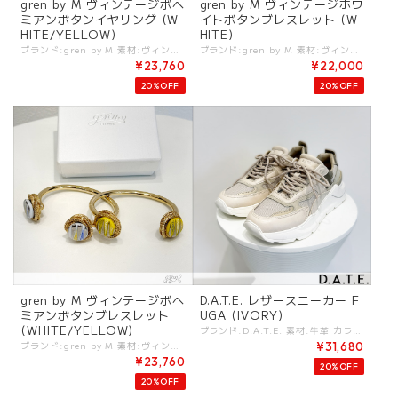
gren by M ヴィンテージボヘ
gren by M ヴィンテージホワ
ミアンボタンイヤリング (W
イトボタンブレスレット (W
HITE/YELLOW)
HITE)
ブランド:gren by M 素材:ヴィンテージボタン/真鍮. ※付属:ブランド箱 (デッドストック/ヴィンテージパーツには色味の変化や、多少のキズに見える部分がある場合がございます。ヴィンテージ（加工）ならではの風合いとしてお楽しみください。) カラー:White/Yellow サイズ:約2.5cm×約3cm. - デッドストックのボヘミアン長デザインのボタンを使ったイヤリング。 ゴールドにホワイト、イエローの２色展開。 #gren #grenbym #グリン #ブレスレット -gren by M- 「宝石箱を開けたときのような わくわくするアクセサリー」をコンセプトに、時代や流行が変わっても末長く愛着をもてる「宝物」のような存在でありたい。 そう想いを込めて一点一点丁寧につくられています。 80年のときを経てエイジングされた独特の色合いが特徴的なフランス製の手吹きのスフレグラスパール. 名だたるメゾンに使われた彫金細工のような細かいモチーフが特徴の「desrues社」のガラスボタン. デザイナーが世界中を旅して探し出したヴィンテージやリミテッドの希少なパーツが施されたアクセサリーたちは言葉のとおり「宝物」のよう。 ※くすんで見える場合がございますが、ヴィンテージの加工によるものです。 ※商品カラーは撮影時の光や閲覧環境によって、実際の商品と若干異なる場合がございます。 ※平置き採寸となりますので、多少の誤差が生じる場合がございます。 ※タグ記載の注意事項、洗濯表示を必ずお読みください。 ☆その他気になる点はお気軽にご連絡ください。 gren-earfeather
ブランド:gren by M 素材:ヴィンテージボタン/真鍮. ※付属:ブランド箱 (デッドストック/ヴィンテージパーツには色味の変化や、多少のキズに見える部分がある場合がございます。ヴィンテージ（加工）ならではの風合いとしてお楽しみください。) カラー:White サイズ:周囲約13cm. モチーフ約2cm. - ゴールドにホワイトのカットされたスクエアボタン(デッドストック)を使ったブレスレット。 #gren #grenbym #グリン #ブレスレット -gren by M- 「宝石箱を開けたときのような わくわくするアクセサリー」をコンセプトに、時代や流行が変わっても末長く愛着をもてる「宝物」のような存在でありたい。 そう想いを込めて一点一点丁寧につくられています。 80年のときを経てエイジングされた独特の色合いが特徴的なフランス製の手吹きのスフレグラスパール. 名だたるメゾンに使われた彫金細工のような細かいモチーフが特徴の「desrues社」のガラスボタン. デザイナーが世界中を旅して探し出したヴィンテージやリミテッドの希少なパーツが施されたアクセサリーたちは言葉のとおり「宝物」のよう。 ※くすんで見える場合がございますが、ヴィンテージの加工によるものです。 ※商品カラーは撮影時の光や閲覧環境によって、実際の商品と若干異なる場合がございます。 ※平置き採寸となりますので、多少の誤差が生じる場合がございます。 ※タグ記載の注意事項、洗濯表示を必ずお読みください。 ☆その他気になる点はお気軽にご連絡ください。 gren-earfeather
¥23,760
¥22,000
20%OFF
20%OFF
gren by M ヴィンテージボヘ
D.A.T.E. レザースニーカー F
ミアンボタンブレスレット
UGA (IVORY)
(WHITE/YELLOW)
ブランド:D.A.T.E. 素材:牛革 カラー:IVORY サイズ:[36]約22-22.5cm/[37]約22.5-23.5cm/[38]約23.5-24.5cm/ インソール:約2.5cm アウトソール:約5cm. (※cmサイズはあくまでも目安となります) - D.A.T.E.のアイコニックモデル FUGA レザーを基調としたコントラストある素材感もポイント！ 長時間履いていても疲れず、ファッション性も高い一足。 着用時は約5～6cmのスタイルアップ効果が期待できます #DATE #デイト #スニーカー #ATHELTA -D.A.T.E.- イタリア・フィレンツェ発シューズブランド。 ブランド名とロゴは立ち上げの4人の頭文字から取っている。 2006年にはPitti UOMOでの“Best NEW Proposal”として話題となった。 注目のスニーカーブランド。 date-FUGA-ivory
ブランド:gren by M 素材:ヴィンテージボタン/真鍮. ※付属:ブランド箱 (デッドストック/ヴィンテージパーツには色味の変化や、多少のキズに見える部分がある場合がございます。ヴィンテージ（加工）ならではの風合いとしてお楽しみください。) カラー:White/Yellow サイズ:周囲約13cm. モチーフ約1.8cm. - デッドストックのボヘミアン長デザインのボタンを使ったブレスレット。 ゴールドにホワイト、イエローの２色展開。 #gren #grenbym #グリン #ブレスレット -gren by M- 「宝石箱を開けたときのような わくわくするアクセサリー」をコンセプトに、時代や流行が変わっても末長く愛着をもてる「宝物」のような存在でありたい。 そう想いを込めて一点一点丁寧につくられています。 80年のときを経てエイジングされた独特の色合いが特徴的なフランス製の手吹きのスフレグラスパール. 名だたるメゾンに使われた彫金細工のような細かいモチーフが特徴の「desrues社」のガラスボタン. デザイナーが世界中を旅して探し出したヴィンテージやリミテッドの希少なパーツが施されたアクセサリーたちは言葉のとおり「宝物」のよう。 ※くすんで見える場合がございますが、ヴィンテージの加工によるものです。 ※商品カラーは撮影時の光や閲覧環境によって、実際の商品と若干異なる場合がございます。 ※平置き採寸となりますので、多少の誤差が生じる場合がございます。 ※タグ記載の注意事項、洗濯表示を必ずお読みください。 ☆その他気になる点はお気軽にご連絡ください。 gren-earfeather
¥31,680
¥23,760
20%OFF
20%OFF