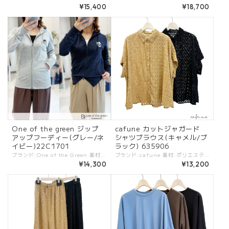
¥15,400
¥18,700
One of the green ジップ
cafune カットジャガード
アップフーディー(グレー/ネ
シャツブラウス(キャメル/ブ
イビー)22C1701
ラック) 635906
ブランド:One of the Green 素材:コットン80%,ポリエステル20%. カラー:・グレー ・ネイビー - - - - サイズ:[2].肩幅:41cm/着丈65cm/身幅:46cm/ 袖丈:62cm/裄丈:82cm/ - - - - 程よいフィット感と薄手が嬉しいポイントのジップアップフーディー。 大きくなく、厚すぎないで着られます。 こんな大人カジュアルアイテムが欲しかったと思える一枚。 胸元のブランドロゴも可愛いアクセントになっています。 #oneofthegreen #ワンオブザグリーン ootg-22C1701 -one of the green- "the green"は健康・自然・自由の象徴。 健やかな暮らしのため、あらゆる動きや快適をスタイリングと融合するデザインがコンセプト。 気軽にカッコよく着られるスポーティーさを感じるウェアが揃う。 ※商品カラーは撮影時の光や閲覧環境によって、実際の商品と若干異なる場合がございます。 ※平置き採寸となりますので、多少の誤差が生じる場合がございます。 ※タグ記載の注意事項、洗濯表示を必ずお読みください。 ☆その他気になる点はお気軽にご連絡ください。
ブランド:cafune 素材:ポリエステル100%. カラー:・キャメル ・ブラック - - - - - - - サイズ:[38]. 肩幅:74cm/バスト:141cm/着丈:66.5cm/袖丈:5.5cm/ - 幾何学柄のカットジャガードのシャツブラウス。 シンプルな着こなしでおしゃれがきまるデザイン。 一枚でも着回ししやすく、同素材のパンツとのセットアップで着てもかっこいい。 #cafune #カフネ #ROBE #ローブ -cafune- トレンド感を軸にアクセントの効いたデザインと、ベーシックなバランスがポイントのブランド ※商品カラーは撮影時の光や閲覧環境によって、実際の商品と若干異なる場合がございます。 ※平置き採寸となりますので、多少の誤差が生じる場合がございます。 ※タグ記載の注意事項、洗濯表示を必ずお読みください。 ☆その他気になる点はお気軽にご連絡ください☆ cafune-635906
¥14,300
¥13,200