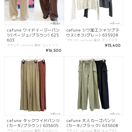
cafune ワイドイージーパン
cafune シワ加工シャツブラ
ツ(ベージュ/ブラウン) 625
ウス(オフ/グレー) 635928
603
ブランド:cafune 素材:ポリエステル65%,コットン35%. カラー:・オフ ・グレー - - - - - - - サイズ:[38]. 肩幅:36cm/バスト:88cm/着丈:55cm/袖丈:62cm/ - タイトめのシルエットに程よいシワ加工のカジュアルシャツブラウス。 心地良い素材感と生地の厚すぎない着心地で、初秋から気持ちよくつかえます。 上品なカッコ良さのある大人カジュアルアイテム。 #cafune #カフネ #ROBE #ローブ -cafune- トレンド感を軸にアクセントの効いたデザインと、ベーシックなバランスがポイントのブランド ※商品カラーは撮影時の光や閲覧環境によって、実際の商品と若干異なる場合がございます。 ※平置き採寸となりますので、多少の誤差が生じる場合がございます。 ※タグ記載の注意事項、洗濯表示を必ずお読みください。 ☆その他気になる点はお気軽にご連絡ください☆ cafune-635928
ブランド:cafune 素材:コットン100%. カラー:・ベージュ ・ブラウン - - - - - - - サイズ:[38]. W:68-76cm/H:106cm/股上:36cm/股下:68cm/もも周:70cm/ - 大人のワイドイージーパンツ。 薄手の上質コットンでシーズン通して使える機会の多いアイテム。 キレイなシルエットと、ストレスフリーな着用感がポイント。 #cafune #カフネ #ROBE #ローブ -cafune- トレンド感を軸にアクセントの効いたデザインと、ベーシックなバランスがポイントのブランド ※商品カラーは撮影時の光や閲覧環境によって、実際の商品と若干異なる場合がございます。 ※平置き採寸となりますので、多少の誤差が生じる場合がございます。 ※タグ記載の注意事項、洗濯表示を必ずお読みください。 ☆その他気になる点はお気軽にご連絡ください☆ cafune-625603
¥15,400
¥16,500
cafune タックワイドパンツ
cafune 大人カーゴパンツ
(カーキ/ブラウン) 635605
(カーキ/ブラック) 635608
ブランド:cafune 素材:ナイロン70%,コットン30%. カラー:・カーキ ・ブラウン サイズ:[38]. W:68cm/H:114cm/股上:33.6cm/股下:65.5cm/裾幅:29.5cm/ - ツヤ感、とろみ感が特徴的なタックワイドパンツ。 #cafune #カフネ #ROBE #ローブ -cafune- トレンド感を軸にアクセントの効いたデザインと、ベーシックなバランスがポイントのブランド ※商品カラーは撮影時の光や閲覧環境によって、実際の商品と若干異なる場合がございます。 ※平置き採寸となりますので、多少の誤差が生じる場合がございます。 ※タグ記載の注意事項、洗濯表示を必ずお読みください。 ☆その他気になる点はお気軽にご連絡ください☆ cafune-63505
ブランド:cafune 素材:キュプラ54%,コットン46%. カラー:・カーキ ・ブラック サイズ:[38]. W:66cm/H:112cm/股上:34cm/股下:72cm/裾幅:27cm/ - ツヤ感ある素材の大人カーゴパンツ。 カジュアルなスタイルにもキレイめな質感とのバランスが絶妙。 #cafune #カフネ #ROBE #ローブ -cafune- トレンド感を軸にアクセントの効いたデザインと、ベーシックなバランスがポイントのブランド ※商品カラーは撮影時の光や閲覧環境によって、実際の商品と若干異なる場合がございます。 ※平置き採寸となりますので、多少の誤差が生じる場合がございます。 ※タグ記載の注意事項、洗濯表示を必ずお読みください。 ☆その他気になる点はお気軽にご連絡ください☆ cafune-635612