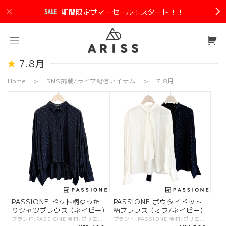
期間限定サマーセール！スタート！！
7.8月
Home
SNS掲載/ライブ配信アイテム
7.8月
PASSIONE ドット柄ゆった
PASSIONE ボウタイドット
りシャツブラウス (ネイビー)
柄ブラウス (オフ/ネイビー)
ブランド:PASSIONE 素材:ポリエステル100%. カラー:・ネイビー サイズ:[38].裄丈:75.5cm/バスト:169cm/着丈:61.2cm/ - さらっとした心地良い素材感のブラウス。 ゆったりとした身幅に前後差のある着丈のシルエット、 袖口はリブ仕様。 ふんわりとしつつも落ち感あるキレイな素敵なデザイン。 #PASSIONE #パシオーネ #ROBE #ローブ -PASSIONE- トレンド感を軸にアクセントの効いたデザインと、ベーシックなバランスがポイントのブランド ※商品カラーは撮影時の光や閲覧環境によって、実際の商品と若干異なる場合がございます。 ※平置き採寸となりますので、多少の誤差が生じる場合がございます。 ※タグ記載の注意事項、洗濯表示を必ずお読みください。 ☆その他気になる点はお気軽にご連絡ください☆ passione-636917
ブランド:PASSIONE 素材:ポリエステル100%. カラー:・オフ ・ネイビー サイズ:[38].肩幅:37cm/バスト:126cm/着丈:58cm/袖丈:61.5cm/ - さらっとした心地良い素材感のブラウス。 ボウタイデザインに同系色のドット柄が可愛くアクセントになっています。 オンオフ問わずに使いたい大人の一枚。 #PASSIONE #パシオーネ #ROBE #ローブ -PASSIONE- トレンド感を軸にアクセントの効いたデザインと、ベーシックなバランスがポイントのブランド ※商品カラーは撮影時の光や閲覧環境によって、実際の商品と若干異なる場合がございます。 ※平置き採寸となりますので、多少の誤差が生じる場合がございます。 ※タグ記載の注意事項、洗濯表示を必ずお読みください。 ☆その他気になる点はお気軽にご連絡ください☆ passione-636918