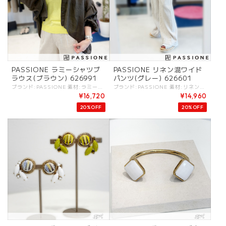
PASSIONE ラミーシャツブ
PASSIONE リネン混ワイド
ラウス(ブラウン) 626991
パンツ(グレー) 626601
ブランド:PASSIONE 素材:ラミー100%. カラー:・ブラウン サイズ:[38].裄丈:75cm/着丈:61cm/ - ラミー100%の清涼感あるサマーブラウス。 一枚でももちろん、夏の羽織りとしても万能な持っていたいアイテム。 #PASSIONE #パシオーネ #ROBE #ローブ -PASSIONE- トレンド感を軸にアクセントの効いたデザインと、ベーシックなバランスがポイントのブランド ※商品カラーは撮影時の光や閲覧環境によって、実際の商品と若干異なる場合がございます。 ※平置き採寸となりますので、多少の誤差が生じる場合がございます。 ※タグ記載の注意事項、洗濯表示を必ずお読みください。 ☆その他気になる点はお気軽にご連絡ください☆ passione-626991
ブランド:PASSIONE 素材:リネン60%,セルロース37%,ポリウレタン3%. カラー:・グレー サイズ:[38].W:69-74cm/H:96cm/股上:33.5cm/股下:73cm/もも周:66cm/ [40].W:72-77cm/H:98cm/股上:34cm/股下:73cm/もも周:68cm/ - ウエスト後ろゴム仕様。 リネン混の清涼感ある素材で、夏も心地よく楽しめるパンツ。 明るめのグレーなのも合わせやすいポイント！ #PASSIONE #パシオーネ #ROBE #ローブ -PASSIONE- トレンド感を軸にアクセントの効いたデザインと、ベーシックなバランスがポイントのブランド ※商品カラーは撮影時の光や閲覧環境によって、実際の商品と若干異なる場合がございます。 ※平置き採寸となりますので、多少の誤差が生じる場合がございます。 ※タグ記載の注意事項、洗濯表示を必ずお読みください。 ☆その他気になる点はお気軽にご連絡ください☆ passione-626610
¥16,720
¥14,960
20%OFF
20%OFF