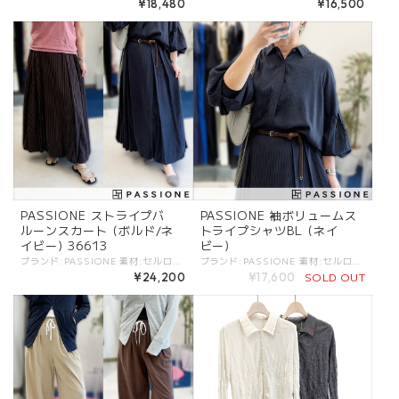
¥18,480
¥16,500
PASSIONE ストライプバ
PASSIONE 袖ボリュームス
ルーンスカート (ボルド/ネ
トライプシャツBL (ネイ
イビー) 36613
ビー)
ブランド:PASSIONE 素材:セルロース100%. カラー:・ボルドー ・ネイビー サイズ:[38].W:66cm/丈:91.5cm/ - 広がりすぎず上品に楽しめるバルーンスカート。 さり気ないストライプ柄。 同柄のシャツとのセットアップでもおすすめです。 #PASSIONE #パシオーネ #ROBE #ローブ -PASSIONE- トレンド感を軸にアクセントの効いたデザインと、ベーシックなバランスがポイントのブランド ※商品カラーは撮影時の光や閲覧環境によって、実際の商品と若干異なる場合がございます。 ※平置き採寸となりますので、多少の誤差が生じる場合がございます。 ※タグ記載の注意事項、洗濯表示を必ずお読みください。 ☆その他気になる点はお気軽にご連絡ください☆ passione-636613
ブランド:PASSIONE 素材:セルロース100%. カラー:・ネイビー サイズ:[38].裄丈:75.5cm/バスト:169cm/着丈:61cm/ - スカートとのセットアップでもおすすめのシャツブラウス。 袖ボリュームをアクセントに、さり気ないストリアプ柄がシックなデザイン。 #PASSIONE #パシオーネ #ROBE #ローブ -PASSIONE- トレンド感を軸にアクセントの効いたデザインと、ベーシックなバランスがポイントのブランド ※商品カラーは撮影時の光や閲覧環境によって、実際の商品と若干異なる場合がございます。 ※平置き採寸となりますので、多少の誤差が生じる場合がございます。 ※タグ記載の注意事項、洗濯表示を必ずお読みください。 ☆その他気になる点はお気軽にご連絡ください☆ passione-636914
SOLD OUT
¥24,200
¥17,600