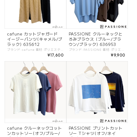
cafune カットジャガード
PASSIONE クルーネックと
イージーパンツ(キャメル/ブ
ろみブラウス (ブルー/ブラ
ラック) 635612
ウン/ブラック) 636953
ブランド:cafune 素材:ポリエステル100%. (裏)ポリエステル100%. カラー:・キャメル ・ブラック サイズ:[38]. W:68cm/H:109cm/股上:30.3cm/股下:68cm/もも周:70.7cm/裾幅:26.5cm/ - 幾何学柄のカットジャガードイージーパンツ。 魅力的なデザインとシアー感のある素材で気軽に合わせて楽しめるパンツ。 シアー感ある素材もしっかり裏地付きで安心です。 シンプルなトップスをはじめ着回し力抜群のアイテム。 #cafune #カフネ #ROBE #ローブ -cafune- トレンド感を軸にアクセントの効いたデザインと、ベーシックなバランスがポイントのブランド ※商品カラーは撮影時の光や閲覧環境によって、実際の商品と若干異なる場合がございます。 ※平置き採寸となりますので、多少の誤差が生じる場合がございます。 ※タグ記載の注意事項、洗濯表示を必ずお読みください。 ☆その他気になる点はお気軽にご連絡ください☆ cafune-635612
ブランド:PASSIONE 素材:ポリエステル100%. カラー:・ブルー ・ブラウン ・ブラック サイズ:[38].裄丈:47.5cm/バスト:165cm/着丈:66.8cm/ - とろみのある落ち感がキレイなブラウス。 さらりとした着心地がポイント。 キレイめにお仕事からデイリーにも気軽に着たくなるデザイン、シルエット。 #PASSIONE #パシオーネ #ROBE #ローブ -PASSIONE- トレンド感を軸にアクセントの効いたデザインと、ベーシックなバランスがポイントのブランド ※商品カラーは撮影時の光や閲覧環境によって、実際の商品と若干異なる場合がございます。 ※平置き採寸となりますので、多少の誤差が生じる場合がございます。 ※タグ記載の注意事項、洗濯表示を必ずお読みください。 ☆その他気になる点はお気軽にご連絡ください☆ passione-626991
¥17,600
¥9,900
cafune クルーネックコット
PASSIONE プリントカット
ンカットソー(オフ/ブルー/
ソー Tシャツ(オフ/ネイ