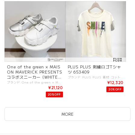
One of the green × MAIS
PLUS PLUS 刺繍ロゴTシャ
ON MAVERICK PRESENTS
ツ 653409
コラボスニーカー (WHITE/
ブランド:PLUS PLUS 素材:コットン100%. (刺繍)アクリル100%. カラー:アイボリー サイズ:[F].裄丈:36cm/着丈:60cm/身幅:45cm/ - 遊び心ある刺繍ロゴがポイントのカットソーTシャツ。 カラフルな刺繍糸と袖の切り替えがポイントのデザイン。 #plusplus #プラスプラス -PLUS PLUS- ”Life with a Plus“ 〜大人な日常に、上質な遊び心をプラスする〜 PLUS PLUSは上質な素材と洗練られたデザインで、大人のためのカジュアルスタイルを提案いたします。 シンプルな1枚にPLUSを重ねるように、暮らしや気分、旅を豊かにしてくれるアイテムをお届けします。 ファッションを自己表現とライフスタイルの一部を楽しむ大人な女性に、 肌触りと着心地を大切にし日常に「もうひとつの心地よさ」と「さりげない上質」をお届けします。 更にカシミヤシリーズは、極上の肌触りと軽やかな暖かさで日常を包み込みます。 -------------- ※商品カラーは撮影時の光や閲覧環境によって、実際の商品と若干異なる場合がございます。 ※平置き採寸となりますので、多少の誤差が生じる場合がございます。(ニットなど製品上、伸縮性があるものも伸ばさずに計測) ※タグ記載の注意事項、洗濯表示を必ずお読みください。 ☆その他気になる点はお気軽にご連絡ください☆ plusplus-653409
SILVER)
ブランド:One of the green × MAISON MAVERICK PRESENTS 素材:レザー. カラー:・ホワイト ・シルバー サイズ:23cm/24cm - 「One of the green × MAISON MAVERICK PRESENTS」ダブルネームのレザースニーカー。 軽量かつ安定感のある履き心地。 ベロクロ仕様のデザインもGood！ #oneofthegreen #ワンオブザグリーン -one of the green- "the green"は健康・自然・自由の象徴。 健やかな暮らしのため、あらゆる動きや快適をスタイリングと融合するデザインがコンセプト。 気軽にカッコよく着られるスポーティーさを感じるウェアが揃う。 ※商品カラーは撮影時の光や閲覧環境によって、実際の商品と若干異なる場合がございます。 ※平置き採寸となりますので、多少の誤差が生じる場合がございます。 ※タグ記載の注意事項、洗濯表示を必ずお読みください。 ☆その他気になる点はお気軽にご連絡ください。
¥12,320
¥21,120
20%OFF
20%OFF
MORE