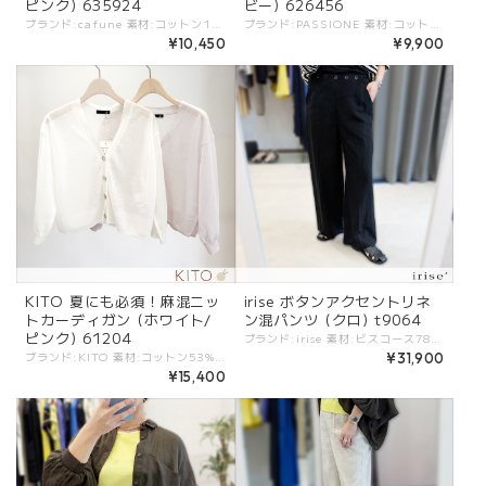
ピンク) 635924
ビー) 626456
ブランド:cafune 素材:コットン100%. カラー:・オフ ・ブルー ・ピンク サイズ:[38]. 肩幅:37.6cm/バスト:96cm/着丈:55cm/袖丈:17.5cm/ - シンプルシルエットが嬉しい丸首半袖Tシャツ。 しっかりとしたコットン素材で夏から秋冬のインナーとしてもオススメ！ 胸元の同系色の生地ロゴがポイント。 #cafune #カフネ #ROBE #ローブ -cafune- トレンド感を軸にアクセントの効いたデザインと、ベーシックなバランスがポイントのブランド ※商品カラーは撮影時の光や閲覧環境によって、実際の商品と若干異なる場合がございます。 ※平置き採寸となりますので、多少の誤差が生じる場合がございます。 ※タグ記載の注意事項、洗濯表示を必ずお読みください。 ☆その他気になる点はお気軽にご連絡ください☆ cafune-535924
ブランド:PASSIONE 素材:コットン100%. カラー:・オフ ・ネイビー サイズ:[38].肩幅:65cm/バスト:66.5cm/着丈:50cm/袖丈:23.5cm/ - ゆったりとしたシルエットにすっきりとした着丈のシルエット。 スタイルアップして見えるスタイリングに！ オフにはシャボン玉、ネイビーには夕焼けのフォトプリント。 #PASSIONE #パシオーネ #ROBE #ローブ -PASSIONE- トレンド感を軸にアクセントの効いたデザインと、ベーシックなバランスがポイントのブランド ※商品カラーは撮影時の光や閲覧環境によって、実際の商品と若干異なる場合がございます。 ※平置き採寸となりますので、多少の誤差が生じる場合がございます。 ※タグ記載の注意事項、洗濯表示を必ずお読みください。 ☆その他気になる点はお気軽にご連絡ください☆ passione-626991
¥10,450
¥9,900
KITO 夏にも必須！麻混ニッ
irise ボタンアクセントリネ
トカーディガン (ホワイト/
ン混パンツ (クロ) t9064
ピンク) 61204
ブランド:irise 素材:ビスコース78%,リネン22%. カラー:クロ サイズ:[S].W:64-73cm/H:98cm/股上:32cm/股下:68cm/もも周:62cm/ - リネン混の清涼感あるパンツ。 フロントはボタンデザインがアクセントになっています。 キレイなシルエットでオンオフ問わずに大人のかっこいいスタイルを引き立てます。 #irise #イリゼ -irise- iriseとはフランス語で『虹色の』という意味。 感度の高い大人の女性の心を掴むリアルクローズを提案。 選び抜かれた上質な素材、上品で美しいシルエットは仕事から日常着まで幅広く使えます。大人のデイリークローズとして高い実用性とデザイン性で人気のブランド！ -------------- ※商品カラーは撮影時の光や閲覧環境によって、実際の商品と若干異なる場合がございます。 ※平置き採寸となりますので、多少の誤差が生じる場合がございます。(ニットなど製品上、伸縮性があるものも伸ばさずに計測) ※タグ記載の注意事項、洗濯表示を必ずお読みください。 ☆その他気になる点はお気軽にご連絡ください☆ irise-t9064
ブランド:KITO 素材:コットン53%,ポリエステル25%,麻22%. カラー:ホワイト/ピンク サイズ:[2].裄丈:60cm/着丈:45cm/身幅:50cm/ - 麻混のニットカーディガン。 夏にも使いやすい清涼感ある素材。 ７分袖丈に短め丈が使いやすく、どんなスタイルにも合わせやすいのがポイント。 ワンピースにもボレロ感覚で羽織れます。 ホワイトと淡いピンクの２色。 #KITO #ケイト -KITO- KITO/ケイトはこだわりの糸と製法でつくられるニットブランド。 オンオフで楽しめるシンプルなシルエットに、アクセントの効いたデザインのアイテムが揃います。 ※商品カラーは撮影時の光や閲覧環境によって、実際の商品と若干異なる場合がございます。 ※平置き採寸となりますので、多少の誤差が生じる場合がございます。 ※タグ記載の注意事項、洗濯表示を必ずお読みください。 ☆その他気になる点はお気軽にご連絡ください。
¥31,900
¥15,400