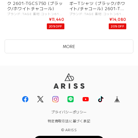
ク 2601-TGCS750 (ブラッ
ギーTシャツ (ブラック/ホワ
ク/ホワイトチャコール)
イト/チャコール) 2601-TG
CS749
ブランド:TAGE 素材:コットン61%,レーヨン39%. カラー:・ブラック ・ホワイト ・チャコール サイズ:[38].着丈:49cm/バスト:126cm/肩幅:61cm/ - 糸や編み方でヴィンテージ感を出した天竺素材。 柔らかさと羽毛の少ないクリアな印象がバランス良いジャージートップス。 肩先は落ち感が出るデザイン。 フロントにフレーム布縫い付けデザイン。 後ろ裾にスリット。 #TAGE #タージュ -TAGE- MINIMALISM：コントラストが特徴のシンプルな表現. FUNCTIONAL：ボディの動きに寄りそうパターン. CLEAN：洗練されたディテールとクリーンなシルエット. これらがKEYとなる[TAGE]のデザインフィロソフィ。 - - - - - [ＴＡＧＥ]は高田祐子による東京をベースにしているレディスウェアブランド。 ミニマルアートやドローイングから影響を受けたコレクションが多く、デザインは不規則な変化・カラーコンビネーション・切り替えテクニックなどのコントラストが特徴のシンプルな表現を基本としている。 ----------- ※商品カラーは撮影時の光や閲覧環境によって、実際の商品と若干異なる場合がございます ※平置き採寸となりますので、多少の誤差が生じる場合がございます。 (ニットなど製品上、伸縮性があるものも伸ばさずに計測) ※タグ記載の注意事項、洗濯表示を必ずお読みください。 ☆その他気になる点はお気軽にご連絡ください☆ tage-2601tgcs750
ブランド:TAGE 素材:コットン61%,レーヨン39%. カラー:・ブラック ・ホワイト ・チャコール サイズ:[38].着丈:69cm/バスト:126cm/肩幅:61cm/袖丈:25cm/ - 糸や編み方でヴィンテージ感を出した天竺素材。 柔らかさと羽毛の少ないクリアな印象がバランス良いジャージートップス。 ゆったりサイズ感。 フロントにフレーム布縫い付けデザイン。 ボトムとのバランス感が取りやすい着丈。 #TAGE #タージュ -TAGE- MINIMALISM：コントラストが特徴のシンプルな表現. FUNCTIONAL：ボディの動きに寄りそうパターン. CLEAN：洗練されたディテールとクリーンなシルエット. これらがKEYとなる[TAGE]のデザインフィロソフィ。 - - - - - [ＴＡＧＥ]は高田祐子による東京をベースにしているレディスウェアブランド。 ミニマルアートやドローイングから影響を受けたコレクションが多く、デザインは不規則な変化・カラーコンビネーション・切り替えテクニックなどのコントラストが特徴のシンプルな表現を基本としている。 ----------- ※商品カラーは撮影時の光や閲覧環境によって、実際の商品と若干異なる場合がございます ※平置き採寸となりますので、多少の誤差が生じる場合がございます。 (ニットなど製品上、伸縮性があるものも伸ばさずに計測) ※タグ記載の注意事項、洗濯表示を必ずお読みください。 ☆その他気になる点はお気軽にご連絡ください☆ tage-2601tgcs749
¥11,440
¥14,080
20%OFF
20%OFF
MORE
プライバシーポリシー
特定商取引法に基づく表記
© ARISS