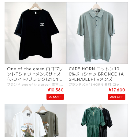
One of the green ロゴプリ
CAPE HORN コットン10
ントTシャツ *メンズサイズ
0%ポロシャツ BRONCE (A
(ホワイト/ブラック)21C16
SPEN/DEEP) ※メンズ
58
ブランド:one of the green 素材:コットン100%. カラー:・ホワイト ・ブラック サイズ:[F].裄丈:54cm/着丈:72cm/身幅:55cm/ - コットン100%のプリントTシャツ。 フロント胸元、バックは腰部分にロゴプリントされたデザイン。 フリーサイズのみとなります。 メンズのサイズ感となります。 #oneofthegreen #ワンオブザグリーン ootg-21c1658 -one of the green- "the green"は健康・自然・自由の象徴。 健やかな暮らしのため、あらゆる動きや快適をスタイリングと融合するデザインがコンセプト。 気軽にカッコよく着られるスポーティーさを感じるウェアが揃う。 ※商品カラーは撮影時の光や閲覧環境によって、実際の商品と若干異なる場合がございます。 ※平置き採寸となりますので、多少の誤差が生じる場合がございます。 ※タグ記載の注意事項、洗濯表示を必ずお読みください。 ☆その他気になる点はお気軽にご連絡ください。
ブランド:CAPEHORN 素材:コットン100%. カラー:・ASPEN（グリーン系） ・DEEP（ネイビー系） サイズ:[M].肩幅:42cm/着丈:67cm/身幅:50cm/袖丈:24cm/ [L].肩幅:43cm/着丈:68cm/身幅:52cm/袖丈:24cm/ - ASPENはライトグリーン系/DEEPはネイビー系。 綿100％の糸染めニット（ゲージ14）を使用したポロシャツ。 柔らかく通気性に優れ、快適な着心地で一日中快適なフィット感。 一枚で着ても、洗練されたカジュアルスタイルをつくれます。 ベースレイヤーとしても最適な、汎用性の高い高品質な一枚です。 リラックスしたサイズ感で着られるポロシャツとしてレディースにも人気。 #CAPEHORN #ケープホーン -CAPEHORN- 「CAPEHORN」とはブランドロゴにも記載がある通り、南アメリカ大陸の南端にあるティエラ・デル・フエゴ諸島の、最も南に位置する岬の名前。 雄大な自然に囲まれたその孤島は、自身が探検家であるクリエイティフ?ディレクター「ジルベルト・フェラーリ」の五感に多大な刺激を与えました。この厳しい自然環境にも耐えうるブランドとして、1990年北イタリアのアリシエーロという小さな町で産声を上げました. 常に、軽さやトレンド、ファッション性を意識し、自然、冒険、ライフスタイルを軸に “今を生きる世界の旅人”をコンセプトにした本格派ダウンブランド. ※商品カラーは撮影時の光や閲覧環境によって、実際の商品と若干異なる場合がございます。 ※平置き採寸となりますので、多少の誤差が生じる場合がございます。 ※タグ記載の注意事項、洗濯表示を必ずお読みください。 ☆その他気になる点はお気軽にご連絡ください。 capehorn-c1202
¥10,560
¥17,600
20%OFF
20%OFF