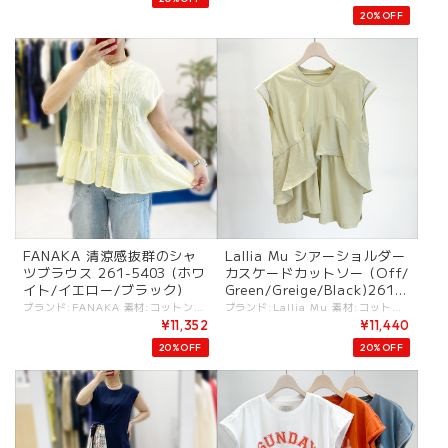
20%OFF
FANAKA 清涼感抜群のシャ
Lallia Mu シアーショルダー
ツブラウス 261-5403 (ホワ
カスケードカットソー (Off/
イト/イエロー/ブラック)
Green/Greige/Black)2612
512
ブランド:FANAKA 素材:コットン55%,レーヨン45%. カラー:・ホワイト ・イエロー ・ブラック サイズ:[F].裄丈:26cm/身幅:57cm/丈:75cm/ - 軽やかで清涼感あるシャツブラウス。 刺繍レースなどのアクセントの効いたデザイン。 一枚ではもちろん羽織りとしても素敵なアイテム。 デイリーにキレイめ、上品さをプラスする大人ブラウス。 #FANAKA #ファナカ -FANAKA- 天然素材をベースとし、大人の女性がリラックスできる柔らかさのある服を中心としています。 アンティークの雰囲気漂う刺繍や繊細なレースにこだわり、クラフト感溢れる製品を得意としています。 ※商品カラーは撮影時の光や閲覧環境によって、実際の商品と若干異なる場合がございます。 ※平置き採寸となりますので、多少の誤差が生じる場合がございます。 ※タグ記載の注意事項、洗濯表示を必ずお読みください。 ☆その他気になる点はお気軽にご連絡ください☆ fanaka-2615403
ブランド:Lallia Mu 素材:コットン100%. (オーガンジー)ポリエステル100%. カラー:・OFF ・GREEN ・GREIGE ・BLACK サイズ:[38(FREE)].裄丈:28cm/総丈:68cm/身幅:56cm/ - シンプルながらもアシンメトリーにカスケードする異素材使いがインパクトあるカットソー。 ミニマムなデザインでどんなボトムとも相性がいい、着回し力の高い一枚です。 柄物ボトムとのスタイリングやサロペットなどとのレイヤードもおすすめです。 コンパクトなシルエットでジャケットなど、羽織りもののインナーとしても活躍します。 〜DETAIL〜 ◎ホームケア #lalliamu #ラリアムー -Lallia Mu- "あなたと一緒に生きる服"をコンセプト しなやかで芯のある柔らかな女性をテーマにエイジレスな全ての女性を応援するブランド ライフスタイルが多様化し、さまざまなタスクを抱える女性が増えている時代。 ラリア・ムーはオートクチュールのような立体裁断という手法を用いて、いまの女性たちが心地よく着られる服を作ります。 -------------- ※商品カラーは撮影時の光や閲覧環境によって、実際の商品と若干異なる場合がございます。 ※平置き採寸となりますので、多少の誤差が生じる場合がございます。(ニットなど製品上、伸縮性があるものも伸ばさずに計測) ※タグ記載の注意事項、洗濯表示を必ずお読みください。 ☆その他気になる点はお気軽にご連絡ください☆ lalliamu-2612512
¥11,352
¥11,440
20%OFF
20%OFF