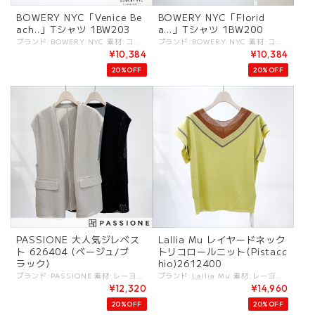
BOWERY NYC「Venice Be
BOWERY NYC「Florid
ach..」Tシャツ 1BW203
a...」Tシャツ 1BW200
ブランド:BOWERY NYC 素材:コットン100%. カラー:・WHITE ・VIOLET サイズ:[S].肩幅:47cm/着丈:64cm/身幅:51.5cm/袖丈:7cm/ - 心地良い肌触りのコットン100％Tシャツ。 ヴィンテージライクなロゴデザイン。 #BOWERYNYC #バワリーニューヨーク -BOWERY NYC- 「Bowery NYC（バワリー・ニューヨーク）」は、マンハッタンの歴史あるストリート「バワリー」の文化や時代の変遷にインスパイアされた、ニューヨーク発のアパレルブランド。 主にヴィンテージ加工やユーズド加工を施したTシャツやカットソーなどを展開。 デザインコンセプト: 19世紀の移民や船乗りたちの拠点から、1960年代以降のパンクやアートの聖地へと進化したバワリー地区の空気感を、グラフィックやシルエットで表現しています。 -------------- ※商品カラーは撮影時の光や閲覧環境によって、実際の商品と若干異なる場合がございます。 ※平置き採寸となりますので、多少の誤差が生じる場合がございます。(ニットなど製品上、伸縮性があるものも伸ばさずに計測) ※タグ記載の注意事項、洗濯表示を必ずお読みください。 ☆その他気になる点はお気軽にご連絡ください☆ bowerynyc-1bw203
ブランド:BOWERY NYC 素材:コットン100%. カラー:・LAVANDER ・STONE(ベージュ系) ・WHITE サイズ:[M].肩幅:49cm/着丈:60cm/身幅:45cm/袖丈:16cm/ - 心地良い肌触りのコットン100％Tシャツ。 ヴィンテージライクに爽やかなロゴデザイン。 シンプルで心地良いシルエットです。 #BOWERYNYC #バワリーニューヨーク -BOWERY NYC- 「Bowery NYC（バワリー・ニューヨーク）」は、マンハッタンの歴史あるストリート「バワリー」の文化や時代の変遷にインスパイアされた、ニューヨーク発のアパレルブランド。 主にヴィンテージ加工やユーズド加工を施したTシャツやカットソーなどを展開。 デザインコンセプト: 19世紀の移民や船乗りたちの拠点から、1960年代以降のパンクやアートの聖地へと進化したバワリー地区の空気感を、グラフィックやシルエットで表現しています。 -------------- ※商品カラーは撮影時の光や閲覧環境によって、実際の商品と若干異なる場合がございます。 ※平置き採寸となりますので、多少の誤差が生じる場合がございます。(ニットなど製品上、伸縮性があるものも伸ばさずに計測) ※タグ記載の注意事項、洗濯表示を必ずお読みください。 ☆その他気になる点はお気軽にご連絡ください☆ bowerynyc-1bw200
¥10,384
¥10,384
20%OFF
20%OFF
PASSIONE 大人気ジレベス
Lallia Mu レイヤードネック
ト 626404 (ベージュ/ブ
トリコロールニット(Pistacc
ラック)
hio)2612400
ブランド:PASSIONE 素材:レーヨン50%,ポリエステル50%. カラー:・ベージュ ・ブラック サイズ:[38].肩幅:50cm/着丈:70cm/袖丈:46cm/ - 便利なジレベスト。 前タテ部分はレイヤード風のデザインになっています。 ブラウスからTシャツまでスタイリングをグッと引き締め、大人コーデに変えてくれる万能アイテム。 #PASSIONE #パシオーネ #ROBE #ローブ -PASSIONE- トレンド感を軸にアクセントの効いたデザインと、ベーシックなバランスがポイントのブランド ※商品カラーは撮影時の光や閲覧環境によって、実際の商品と若干異なる場合がございます。 ※平置き採寸となりますので、多少の誤差が生じる場合がございます。 ※タグ記載の注意事項、洗濯表示を必ずお読みください。 ☆その他気になる点はお気軽にご連絡ください☆ passione-626404
ブランド:Lallia Mu 素材:レーヨン75%,ポリエステル25%. カラー:・Beige ・Pistaccion ・Navy サイズ:[38(FREE)].肩幅:54cm/総丈:59cm/身幅:49cm/ - 配色が光る、洗練されたプレッピースタイルのニットトップス。 ラリア・ムーの特色である、こだわりのカラーコンビネーションを大胆なVネックデザインにのせ、顔まわりやデコルテをすっきりと見せることで、夏らしい爽やかさを表現しました。 袖丈は腕周りをさりげなくカバーする雑妙な長さのフレアを施し、一枚でも安心して着用できるデザインです。 ホームケア可能なサマーニットは、シワにならず、お手入れの手間もないのでカットソーに変わる夏のデイリーウェアとしておすすめです。 〜DETAIL〜 ◎ホームケア #lalliamu #ラリアムー -Lallia Mu- "あなたと一緒に生きる服"をコンセプト しなやかで芯のある柔らかな女性をテーマにエイジレスな全ての女性を応援するブランド ライフスタイルが多様化し、さまざまなタスクを抱える女性が増えている時代。 ラリア・ムーはオートクチュールのような立体裁断という手法を用いて、いまの女性たちが心地よく着られる服を作ります。 -------------- ※商品カラーは撮影時の光や閲覧環境によって、実際の商品と若干異なる場合がございます。 ※平置き採寸となりますので、多少の誤差が生じる場合がございます。(ニットなど製品上、伸縮性があるものも伸ばさずに計測) ※タグ記載の注意事項、洗濯表示を必ずお読みください。 ☆その他気になる点はお気軽にご連絡ください☆ lalliamu-2612400
¥12,320
¥14,960
20%OFF
20%OFF