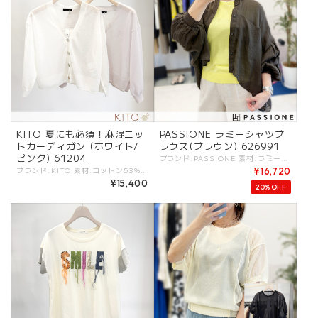
KITO 夏にも必須！麻混ニッ
PASSIONE ラミーシャツブ
トカーディガン (ホワイト/
ラウス(ブラウン) 626991
ピンク) 61204
ブランド:PASSIONE 素材:ラミー100%. カラー:・ブラウン サイズ:[38].裄丈:75cm/着丈:61cm/ - ラミー100%の清涼感あるサマーブラウス。 一枚でももちろん、夏の羽織りとしても万能な持っていたいアイテム。 #PASSIONE #パシオーネ #ROBE #ローブ -PASSIONE- トレンド感を軸にアクセントの効いたデザインと、ベーシックなバランスがポイントのブランド ※商品カラーは撮影時の光や閲覧環境によって、実際の商品と若干異なる場合がございます。 ※平置き採寸となりますので、多少の誤差が生じる場合がございます。 ※タグ記載の注意事項、洗濯表示を必ずお読みください。 ☆その他気になる点はお気軽にご連絡ください☆ passione-626991
ブランド:KITO 素材:コットン53%,ポリエステル25%,麻22%. カラー:ホワイト/ピンク サイズ:[2].裄丈:60cm/着丈:45cm/身幅:50cm/ - 麻混のニットカーディガン。 夏にも使いやすい清涼感ある素材。 ７分袖丈に短め丈が使いやすく、どんなスタイルにも合わせやすいのがポイント。 ワンピースにもボレロ感覚で羽織れます。 ホワイトと淡いピンクの２色。 #KITO #ケイト -KITO- KITO/ケイトはこだわりの糸と製法でつくられるニットブランド。 オンオフで楽しめるシンプルなシルエットに、アクセントの効いたデザインのアイテムが揃います。 ※商品カラーは撮影時の光や閲覧環境によって、実際の商品と若干異なる場合がございます。 ※平置き採寸となりますので、多少の誤差が生じる場合がございます。 ※タグ記載の注意事項、洗濯表示を必ずお読みください。 ☆その他気になる点はお気軽にご連絡ください。
¥16,720
¥15,400
20%OFF