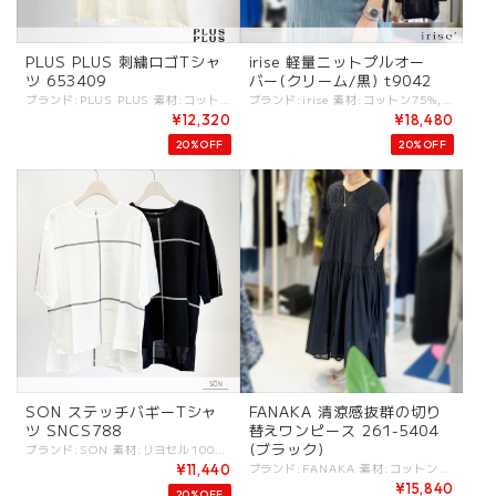
PLUS PLUS 刺繍ロゴTシャ
irise 軽量ニットプルオー
ツ 653409
バー(クリーム/黒) t9042
ブランド:PLUS PLUS 素材:コットン100%. (刺繍)アクリル100%. カラー:アイボリー サイズ:[F].裄丈:36cm/着丈:60cm/身幅:45cm/ - 遊び心ある刺繍ロゴがポイントのカットソーTシャツ。 カラフルな刺繍糸と袖の切り替えがポイントのデザイン。 #plusplus #プラスプラス -PLUS PLUS- ”Life with a Plus“ 〜大人な日常に、上質な遊び心をプラスする〜 PLUS PLUSは上質な素材と洗練られたデザインで、大人のためのカジュアルスタイルを提案いたします。 シンプルな1枚にPLUSを重ねるように、暮らしや気分、旅を豊かにしてくれるアイテムをお届けします。 ファッションを自己表現とライフスタイルの一部を楽しむ大人な女性に、 肌触りと着心地を大切にし日常に「もうひとつの心地よさ」と「さりげない上質」をお届けします。 更にカシミヤシリーズは、極上の肌触りと軽やかな暖かさで日常を包み込みます。 -------------- ※商品カラーは撮影時の光や閲覧環境によって、実際の商品と若干異なる場合がございます。 ※平置き採寸となりますので、多少の誤差が生じる場合がございます。(ニットなど製品上、伸縮性があるものも伸ばさずに計測) ※タグ記載の注意事項、洗濯表示を必ずお読みください。 ☆その他気になる点はお気軽にご連絡ください☆ plusplus-653409
ブランド:irise 素材:コットン75%,ポリエステル25%. カラー: ・クリーム ・クロ サイズ:[2].裄丈:45cm/着丈:59cm/身幅:50cm/ - 定番人気のニットプルオーバーデザインが新素材で登場！ 裾の一部がゴム仕様になっていてカジュアルに、キレイめにと使いやすく気持ちの良い一枚。 ソフトでしなやかな極細コットンと光沢感のあるナイロンを複合した素材。 ハリコシがありドライで軽いのがポイントです。 #irise #イリゼ -irise- iriseとはフランス語で『虹色の』という意味。 感度の高い大人の女性の心を掴むリアルクローズを提案。 選び抜かれた上質な素材、上品で美しいシルエットは仕事から日常着まで幅広く使えます。大人のデイリークローズとして高い実用性とデザイン性で人気のブランド！ -------------- ※商品カラーは撮影時の光や閲覧環境によって、実際の商品と若干異なる場合がございます。 ※平置き採寸となりますので、多少の誤差が生じる場合がございます。(ニットなど製品上、伸縮性があるものも伸ばさずに計測) ※タグ記載の注意事項、洗濯表示を必ずお読みください。 ☆その他気になる点はお気軽にご連絡ください☆ irise-t9042
¥12,320
¥18,480
20%OFF
20%OFF
SON ステッチバギーTシャ
FANAKA 清涼感抜群の切り
ツ SNCS788
替えワンピース 261-5404
(ブラック)
ブランド:SON 素材:リヨセル100%. カラー:・ホワイト ・ブラック サイズ:[38].裄丈:52cm/着丈:69cm/身幅:54cm/ - 人気のバギーシルエットのオーバサイズTシャツ。 前後差ありのシルエット。 ステッチで見せるデザインは洗練されたさり気なさを感じます。 落ち感ありつつ、しっかりとした素材で上品な質感を感じられるのもポイント！ #SON #ソン -SON- SON（ソン）はフランス語で「音」 「白・黒」「強・弱」「明・暗」 相反する物が共鳴し調和するような、コントラストをきかせたシンプルな表現に基づく. あらゆるスタイルを持つ現代の女性へ向けて、強さとしなやかさを引き立てるカットソープロダクト。 -CONCEPT- ESSENTIAL/HARMONY/CLEAN ----------- ※商品カラーは撮影時の光や閲覧環境によって、実際の商品と若干異なる場合がございます ※平置き採寸となりますので、多少の誤差が生じる場合がございます。 (ニットなど製品上、伸縮性があるものも伸ばさずに計測) ※タグ記載の注意事項、洗濯表示を必ずお読みください。 ☆その他気になる点はお気軽にご連絡ください☆ son-2401sncs788
ブランド:FANAKA 素材:コットン55%,レーヨン45%. (インナー)コットン100%. カラー:・ブラック サイズ:[F].裄丈:30cm/身幅:55cm/丈:130cm/ - 軽やかで清涼感ある切り替えワンピース。 動きのあるデザイン、シルエットがポイント。 インナー付きです。 #FANAKA #ファナカ -FANAKA- 天然素材をベースとし、大人の女性がリラックスできる柔らかさのある服を中心としています。 アンティークの雰囲気漂う刺繍や繊細なレースにこだわり、クラフト感溢れる製品を得意としています。 ※商品カラーは撮影時の光や閲覧環境によって、実際の商品と若干異なる場合がございます。 ※平置き採寸となりますので、多少の誤差が生じる場合がございます。 ※タグ記載の注意事項、洗濯表示を必ずお読みください。 ☆その他気になる点はお気軽にご連絡ください☆ fanaka-2615404
¥11,440
¥15,840
20%OFF