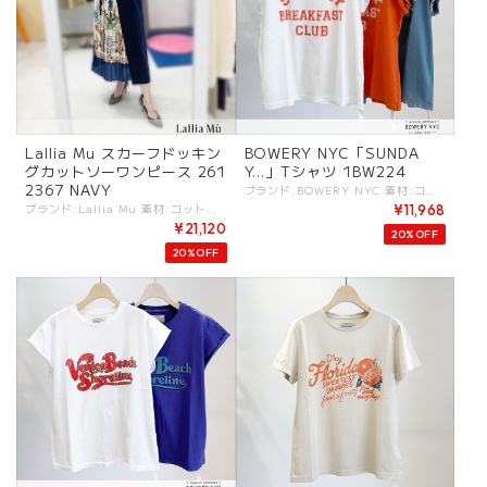
Lallia Mu スカーフドッキン
BOWERY NYC「SUNDA
グカットソーワンピース 261
Y...」Tシャツ 1BW224
2367 NAVY
ブランド:BOWERY NYC 素材:コットン100%. カラー:・WHITE ・GRENADINE(オレンジ系) ・AEGEAN BLUE(ブルー系) サイズ:[S].肩幅:47cm/着丈:65cm/身幅:53cm/袖丈:7cm/ - 心地良い肌触りのコットン100％Tシャツ。 ヴィンテージライクなシンプルなロゴデザイン。 程よいゆとりのシルエット。 #BOWERYNYC #バワリーニューヨーク -BOWERY NYC- 「Bowery NYC（バワリー・ニューヨーク）」は、マンハッタンの歴史あるストリート「バワリー」の文化や時代の変遷にインスパイアされた、ニューヨーク発のアパレルブランド。 主にヴィンテージ加工やユーズド加工を施したTシャツやカットソーなどを展開。 デザインコンセプト: 19世紀の移民や船乗りたちの拠点から、1960年代以降のパンクやアートの聖地へと進化したバワリー地区の空気感を、グラフィックやシルエットで表現しています。 -------------- ※商品カラーは撮影時の光や閲覧環境によって、実際の商品と若干異なる場合がございます。 ※平置き採寸となりますので、多少の誤差が生じる場合がございます。(ニットなど製品上、伸縮性があるものも伸ばさずに計測) ※タグ記載の注意事項、洗濯表示を必ずお読みください。 ☆その他気になる点はお気軽にご連絡ください☆ bowerynyc-1bw224
ブランド:Lallia Mu 素材:コットン100%. (プリント) ポリエステル100%. (オーガンジー)ポリエステル100%. (裏地)ポリエステル100%. カラー:・NAVY サイズ:[38(FREE)].肩幅:48.5cm/総丈:121cm/身幅:51cm/ - オリジナルのスカーフプリントがアイコニックなドッキングワンピース。 デイリーに着やすいカットソーのワンピースに、特別感溢れるオリジナルのスカーフプリントをドッキングすることで、リラクシングなワンピースに華やかさを持たせ、スタイリング不要のアイテムにまとめました。 ラリア・ムーの立体裁断によるタックや切り替えが、縦に流れるラインへと視線を誘導させ、さりげないスタイルアップ効果も。 肌触りの良いなめらかなカットソー生地で、ストレスフリーな着心地と着映えを叶える一枚です。 〜DETAIL〜 ◎プリーツ加工 ◎オリジナルオーダープリント ◎左脇のみポケット有 ◎後ファスナー ◎プリーツ部分裏付き #lalliamu #ラリアムー -Lallia Mu- "あなたと一緒に生きる服"をコンセプト しなやかで芯のある柔らかな女性をテーマにエイジレスな全ての女性を応援するブランド ライフスタイルが多様化し、さまざまなタスクを抱える女性が増えている時代。 ラリア・ムーはオートクチュールのような立体裁断という手法を用いて、いまの女性たちが心地よく着られる服を作ります。 -------------- ※商品カラーは撮影時の光や閲覧環境によって、実際の商品と若干異なる場合がございます。 ※平置き採寸となりますので、多少の誤差が生じる場合がございます。(ニットなど製品上、伸縮性があるものも伸ばさずに計測) ※タグ記載の注意事項、洗濯表示を必ずお読みください。 ☆その他気になる点はお気軽にご連絡ください☆ lalliamu-2612367
¥11,968
¥21,120
20%OFF
20%OFF