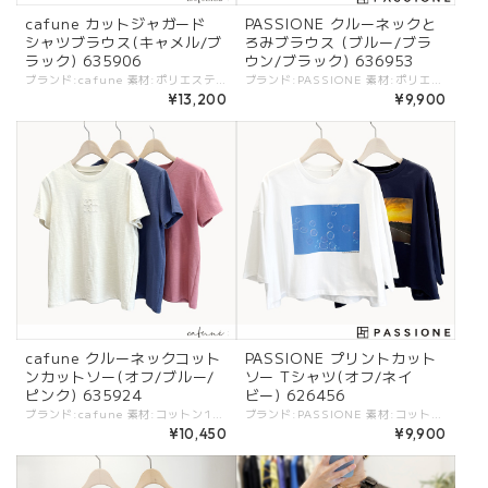
cafune カットジャガード
PASSIONE クルーネックと
シャツブラウス(キャメル/ブ
ろみブラウス (ブルー/ブラ
ラック) 635906
ウン/ブラック) 636953
ブランド:cafune 素材:ポリエステル100%. カラー:・キャメル ・ブラック - - - - - - - サイズ:[38]. 肩幅:74cm/バスト:141cm/着丈:66.5cm/袖丈:5.5cm/ - 幾何学柄のカットジャガードのシャツブラウス。 シンプルな着こなしでおしゃれがきまるデザイン。 一枚でも着回ししやすく、同素材のパンツとのセットアップで着てもかっこいい。 #cafune #カフネ #ROBE #ローブ -cafune- トレンド感を軸にアクセントの効いたデザインと、ベーシックなバランスがポイントのブランド ※商品カラーは撮影時の光や閲覧環境によって、実際の商品と若干異なる場合がございます。 ※平置き採寸となりますので、多少の誤差が生じる場合がございます。 ※タグ記載の注意事項、洗濯表示を必ずお読みください。 ☆その他気になる点はお気軽にご連絡ください☆ cafune-635906
ブランド:PASSIONE 素材:ポリエステル100%. カラー:・ブルー ・ブラウン ・ブラック サイズ:[38].裄丈:47.5cm/バスト:165cm/着丈:66.8cm/ - とろみのある落ち感がキレイなブラウス。 さらりとした着心地がポイント。 キレイめにお仕事からデイリーにも気軽に着たくなるデザイン、シルエット。 #PASSIONE #パシオーネ #ROBE #ローブ -PASSIONE- トレンド感を軸にアクセントの効いたデザインと、ベーシックなバランスがポイントのブランド ※商品カラーは撮影時の光や閲覧環境によって、実際の商品と若干異なる場合がございます。 ※平置き採寸となりますので、多少の誤差が生じる場合がございます。 ※タグ記載の注意事項、洗濯表示を必ずお読みください。 ☆その他気になる点はお気軽にご連絡ください☆ passione-626991
¥13,200
¥9,900
cafune クルーネックコット
PASSIONE プリントカット
ンカットソー(オフ/ブルー/
ソー Tシャツ(オフ/ネイ
ピンク) 635924
ビー) 626456
ブランド:cafune 素材:コットン100%. カラー:・オフ ・ブルー ・ピンク サイズ:[38]. 肩幅:37.6cm/バスト:96cm/着丈:55cm/袖丈:17.5cm/ - シンプルシルエットが嬉しい丸首半袖Tシャツ。 しっかりとしたコットン素材で夏から秋冬のインナーとしてもオススメ！ 胸元の同系色の生地ロゴがポイント。 #cafune #カフネ #ROBE #ローブ -cafune- トレンド感を軸にアクセントの効いたデザインと、ベーシックなバランスがポイントのブランド ※商品カラーは撮影時の光や閲覧環境によって、実際の商品と若干異なる場合がございます。 ※平置き採寸となりますので、多少の誤差が生じる場合がございます。 ※タグ記載の注意事項、洗濯表示を必ずお読みください。 ☆その他気になる点はお気軽にご連絡ください☆ cafune-535924
ブランド:PASSIONE 素材:コットン100%. カラー:・オフ ・ネイビー サイズ:[38].肩幅:65cm/バスト:66.5cm/着丈:50cm/袖丈:23.5cm/ - ゆったりとしたシルエットにすっきりとした着丈のシルエット。 スタイルアップして見えるスタイリングに！ オフにはシャボン玉、ネイビーには夕焼けのフォトプリント。 #PASSIONE #パシオーネ #ROBE #ローブ -PASSIONE- トレンド感を軸にアクセントの効いたデザインと、ベーシックなバランスがポイントのブランド ※商品カラーは撮影時の光や閲覧環境によって、実際の商品と若干異なる場合がございます。 ※平置き採寸となりますので、多少の誤差が生じる場合がございます。 ※タグ記載の注意事項、洗濯表示を必ずお読みください。 ☆その他気になる点はお気軽にご連絡ください☆ passione-626991
¥10,450
¥9,900