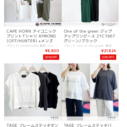
CAPE HORN アイコニック
One of the green ジップ
プリントTシャツ AYMOND
アップワンピース 21C1667
(OFF/HUNTER) ※メンズ
グリーン/ブラック
ブランド:CAPEHORN 素材:コットン100%. カラー:・OFF ・HUNTER サイズ:[S].裄丈:51cm/着丈:74cm/身幅:52cm/ [M].裄丈:53cm/着丈:75cm/身幅:54cm/ - HUNTERはカーキ系。 厚手のピュアコットンを使用したプリントTシャツ。 柔らかく快適な着心地とゆったりとしたフィット感が特徴です。 胸元にはブランドの精神を表現する、旅をイメージしたアイコニックなプリントがあしらわれています。 リラックスしたサイズ感で着られるポロシャツとしてレディースにも人気。 #CAPEHORN #ケープホーン -CAPEHORN- 「CAPEHORN」とはブランドロゴにも記載がある通り、南アメリカ大陸の南端にあるティエラ・デル・フエゴ諸島の、最も南に位置する岬の名前。 雄大な自然に囲まれたその孤島は、自身が探検家であるクリエイティフ?ディレクター「ジルベルト・フェラーリ」の五感に多大な刺激を与えました。この厳しい自然環境にも耐えうるブランドとして、1990年北イタリアのアリシエーロという小さな町で産声を上げました. 常に、軽さやトレンド、ファッション性を意識し、自然、冒険、ライフスタイルを軸に “今を生きる世界の旅人”をコンセプトにした本格派ダウンブランド. ※商品カラーは撮影時の光や閲覧環境によって、実際の商品と若干異なる場合がございます。 ※平置き採寸となりますので、多少の誤差が生じる場合がございます。 ※タグ記載の注意事項、洗濯表示を必ずお読みください。 ☆その他気になる点はお気軽にご連絡ください。 capehorn-c1022
ブランド:one of the green 素材:コットン100%. カラー:グリーン/ブラック サイズ:[2].裄丈:55cm/着丈:128cm/身幅:57cm/ - 人気のワンピースがアップデート！ ジップは下までしっかりとあるので、一枚でしっかりとワンピースとして使えて、前を開けて羽織り仕様でも使えるデザイン。 ウエスト部分に切り替えアクセントがあるのでスタイルアップ効果も抜群です。 リブ仕様のデザインなどエレガントさの中にスポーティーな印象を持たせ、より使いやすい大人ワンピースとしてオススメの一枚です！ #oneofthegreen #ワンオブザグリーン ootg-21c1667 -one of the green- "the green"は健康・自然・自由の象徴。 健やかな暮らしのため、あらゆる動きや快適をスタイリングと融合するデザインがコンセプト。 気軽にカッコよく着られるスポーティーさを感じるウェアが揃う。 ※商品カラーは撮影時の光や閲覧環境によって、実際の商品と若干異なる場合がございます。 ※平置き採寸となりますので、多少の誤差が生じる場合がございます。 ※タグ記載の注意事項、洗濯表示を必ずお読みください。 ☆その他気になる点はお気軽にご連絡ください。
¥8,800
¥21,824
20%OFF
20%OFF
TAGE フレームステッチタン
TAGE フレームステッチバ