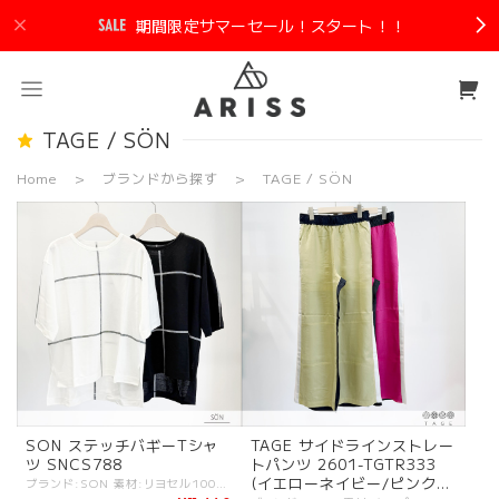
期間限定サマーセール！スタート！！
TAGE / SÖN
Home
ブランドから探す
TAGE / SÖN
SON ステッチバギーTシャ
TAGE サイドラインストレー
ツ SNCS788
トパンツ 2601-TGTR333
(イエローネイビー/ピンクブ
ブランド:SON 素材:リヨセル100%. カラー:・ホワイト ・ブラック サイズ:[38].裄丈:52cm/着丈:69cm/身幅:54cm/ - 人気のバギーシルエットのオーバサイズTシャツ。 前後差ありのシルエット。 ステッチで見せるデザインは洗練されたさり気なさを感じます。 落ち感ありつつ、しっかりとした素材で上品な質感を感じられるのもポイント！ #SON #ソン -SON- SON（ソン）はフランス語で「音」 「白・黒」「強・弱」「明・暗」 相反する物が共鳴し調和するような、コントラストをきかせたシンプルな表現に基づく. あらゆるスタイルを持つ現代の女性へ向けて、強さとしなやかさを引き立てるカットソープロダクト。 -CONCEPT- ESSENTIAL/HARMONY/CLEAN ----------- ※商品カラーは撮影時の光や閲覧環境によって、実際の商品と若干異なる場合がございます ※平置き採寸となりますので、多少の誤差が生じる場合がございます。 (ニットなど製品上、伸縮性があるものも伸ばさずに計測) ※タグ記載の注意事項、洗濯表示を必ずお読みください。 ☆その他気になる点はお気軽にご連絡ください☆ son-2401sncs788