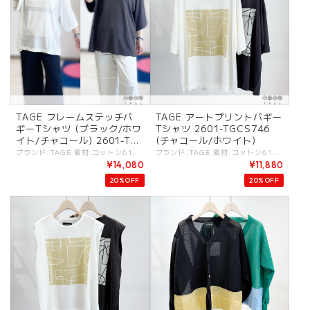
TAGE フレームステッチバ
TAGE アートプリントバギー
ギーTシャツ (ブラック/ホワ
Tシャツ 2601-TGCS746
イト/チャコール) 2601-TG
(チャコール/ホワイト)
CS749
ブランド:TAGE 素材:コットン61%,レーヨン39%. カラー:・ブラック ・ホワイト ・チャコール サイズ:[38].着丈:69cm/バスト:126cm/肩幅:61cm/袖丈:25cm/ - 糸や編み方でヴィンテージ感を出した天竺素材。 柔らかさと羽毛の少ないクリアな印象がバランス良いジャージートップス。 ゆったりサイズ感。 フロントにフレーム布縫い付けデザイン。 ボトムとのバランス感が取りやすい着丈。 #TAGE #タージュ -TAGE- MINIMALISM：コントラストが特徴のシンプルな表現. FUNCTIONAL：ボディの動きに寄りそうパターン. CLEAN：洗練されたディテールとクリーンなシルエット. これらがKEYとなる[TAGE]のデザインフィロソフィ。 - - - - - [ＴＡＧＥ]は高田祐子による東京をベースにしているレディスウェアブランド。 ミニマルアートやドローイングから影響を受けたコレクションが多く、デザインは不規則な変化・カラーコンビネーション・切り替えテクニックなどのコントラストが特徴のシンプルな表現を基本としている。 ----------- ※商品カラーは撮影時の光や閲覧環境によって、実際の商品と若干異なる場合がございます ※平置き採寸となりますので、多少の誤差が生じる場合がございます。 (ニットなど製品上、伸縮性があるものも伸ばさずに計測) ※タグ記載の注意事項、洗濯表示を必ずお読みください。 ☆その他気になる点はお気軽にご連絡ください☆ tage-2601tgcs749
ブランド:TAGE 素材:コットン61%,レーヨン39%. カラー:・チャコール ・ホワイト サイズ:[38].着丈:69cm/バスト:126cm/肩幅:61cm/袖丈:25cm/ - 糸や編み方でヴィンテージ感を出した天竺素材。 柔らかさと羽毛の少ないクリアな印象がバランス良いジャージートップス。 クルーネック。 フロント胸部分にオリジナルアートプリント。 ヒジが隠れる袖丈。 #TAGE #タージュ -TAGE- MINIMALISM：コントラストが特徴のシンプルな表現. FUNCTIONAL：ボディの動きに寄りそうパターン. CLEAN：洗練されたディテールとクリーンなシルエット. これらがKEYとなる[TAGE]のデザインフィロソフィ。 - - - - - [ＴＡＧＥ]は高田祐子による東京をベースにしているレディスウェアブランド。 ミニマルアートやドローイングから影響を受けたコレクションが多く、デザインは不規則な変化・カラーコンビネーション・切り替えテクニックなどのコントラストが特徴のシンプルな表現を基本としている。 ----------- ※商品カラーは撮影時の光や閲覧環境によって、実際の商品と若干異なる場合がございます ※平置き採寸となりますので、多少の誤差が生じる場合がございます。 (ニットなど製品上、伸縮性があるものも伸ばさずに計測) ※タグ記載の注意事項、洗濯表示を必ずお読みください。 ☆その他気になる点はお気軽にご連絡ください☆ tage-2601tgcs746
¥14,080
¥11,880
20%OFF
20%OFF