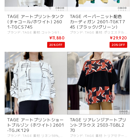
TAGE アートプリントタンク
TAGE ペーパーニット配色
(チャコール/ホワイト) 260
カーディガン 2601-TGKT7
1-TGCS745
45 (ブラック/グリーン)
ブランド:TAGE 素材:コットン61%,レーヨン39%. カラー:・チャコール ・ホワイト サイズ:[38].着丈:69cm/バスト:103cm/ - 糸や編み方でヴィンテージ感を出した天竺素材。 柔らかさと羽毛の少ないクリアな印象がバランス良いジャージートップス。 クルーネック。 フロント胸部分にオリジナルアートプリント。 後ろ肩は腕に被さるタックデザイン。 ボックスシルエット。 #TAGE #タージュ -TAGE- MINIMALISM：コントラストが特徴のシンプルな表現. FUNCTIONAL：ボディの動きに寄りそうパターン. CLEAN：洗練されたディテールとクリーンなシルエット. これらがKEYとなる[TAGE]のデザインフィロソフィ。 - - - - - [ＴＡＧＥ]は高田祐子による東京をベースにしているレディスウェアブランド。 ミニマルアートやドローイングから影響を受けたコレクションが多く、デザインは不規則な変化・カラーコンビネーション・切り替えテクニックなどのコントラストが特徴のシンプルな表現を基本としている。 ----------- ※商品カラーは撮影時の光や閲覧環境によって、実際の商品と若干異なる場合がございます ※平置き採寸となりますので、多少の誤差が生じる場合がございます。 (ニットなど製品上、伸縮性があるものも伸ばさずに計測) ※タグ記載の注意事項、洗濯表示を必ずお読みください。 ☆その他気になる点はお気軽にご連絡ください☆ tage-2601tgcs745
ブランド:TAGE 素材:ポリエステル77%,ラミー23%. カラー:・ブラック×イエロー ・グリーン×ブルー サイズ:[38].肩幅:54cm/着丈:60cm/袖丈:58cm/バスト:112cm/ - 麻とポリエステルを組み合わせたシャリ感が特徴のニット素材。 紙のようなドライで肌離れの良いニットカーディガン。 裾は配色の切り替えデザイン。 後ろ裾にスリット。 #TAGE #タージュ -TAGE- MINIMALISM：コントラストが特徴のシンプルな表現. FUNCTIONAL：ボディの動きに寄りそうパターン. CLEAN：洗練されたディテールとクリーンなシルエット. これらがKEYとなる[TAGE]のデザインフィロソフィ。 - - - - - [ＴＡＧＥ]は高田祐子による東京をベースにしているレディスウェアブランド。 ミニマルアートやドローイングから影響を受けたコレクションが多く、デザインは不規則な変化・カラーコンビネーション・切り替えテクニックなどのコントラストが特徴のシンプルな表現を基本としている。 ----------- ※商品カラーは撮影時の光や閲覧環境によって、実際の商品と若干異なる場合がございます ※平置き採寸となりますので、多少の誤差が生じる場合がございます。 (ニットなど製品上、伸縮性があるものも伸ばさずに計測) ※タグ記載の注意事項、洗濯表示を必ずお読みください。 ☆その他気になる点はお気軽にご連絡ください☆ tage-2601tgkt745
¥11,880
¥29,920
20%OFF
20%OFF
TAGE アートプリントショー
TAGE リアレンジアートプリ
トブルゾン (ホワイト) 2601
ントブラウス 2503-TGBL2
-TGJK129
70
ブランド:TAGE 素材:リネン58%,ビスコース39%,ポリウレタン3%. カラー:・ホワイト サイズ:[38].肩幅:52cm/着丈:54.5cm/袖丈:59.2cm/バスト:123cm/ - リネンのナチュラルな風合いとストレッチの効いたミックス素材。 アーティなプリントを施したショートブルゾン。 袖は立体的なパターンでボリュームあるつくり。 #TAGE #タージュ -TAGE- MINIMALISM：コントラストが特徴のシンプルな表現. FUNCTIONAL：ボディの動きに寄りそうパターン. CLEAN：洗練されたディテールとクリーンなシルエット. これらがKEYとなる[TAGE]のデザインフィロソフィ。 - - - - - [ＴＡＧＥ]は高田祐子による東京をベースにしているレディスウェアブランド。 ミニマルアートやドローイングから影響を受けたコレクションが多く、デザインは不規則な変化・カラーコンビネーション・切り替えテクニックなどのコントラストが特徴のシンプルな表現を基本としている。 ----------- ※商品カラーは撮影時の光や閲覧環境によって、実際の商品と若干異なる場合がございます ※平置き採寸となりますので、多少の誤差が生じる場合がございます。 (ニットなど製品上、伸縮性があるものも伸ばさずに計測) ※タグ記載の注意事項、洗濯表示を必ずお読みください。 ☆その他気になる点はお気軽にご連絡ください☆ tage-2601tgjk129
ブランド:TAGE 素材:トリアセテート85%,ポリエステル15%. カラー:スモーキーブラック×レッド サイズ:[38].着丈:71.5cm/バスト:136cm/袖丈:22cm/ - アート作品を組み合わせた柄をプリントした落ち感のあるジョーゼット素材。 後ろ衿ぐりボタン。 かすれのある雰囲気あるデザインプリント。 左右サイドにスリットあり。 前身頃配色切り替えデザイン。 #TAGE #タージュ -TAGE- MINIMALISM：コントラストが特徴のシンプルな表現. FUNCTIONAL：ボディの動きに寄りそうパターン. CLEAN：洗練されたディテールとクリーンなシルエット. これらがKEYとなる[TAGE]のデザインフィロソフィ。 - - - - - [ＴＡＧＥ]は高田祐子による東京をベースにしているレディスウェアブランド。 ミニマルアートやドローイングから影響を受けたコレクションが多く、デザインは不規則な変化・カラーコンビネーション・切り替えテクニックなどのコントラストが特徴のシンプルな表現を基本としている。 ----------- ※商品カラーは撮影時の光や閲覧環境によって、実際の商品と若干異なる場合がございます ※平置き採寸となりますので、多少の誤差が生じる場合がございます。 (ニットなど製品上、伸縮性があるものも伸ばさずに計測) ※タグ記載の注意事項、洗濯表示を必ずお読みください。 ☆その他気になる点はお気軽にご連絡ください☆ tage-2503tgbl270-2redblk