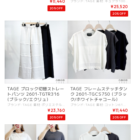
ラック)
ブランド:TAGE 素材:キュプラ100%. カラー:・イエロー×ネイビー ・ピンク×ブラック サイズ:[38].W:72-80cm/H:96cm/股上:32cm/股下:69cm/腿周:64cm/ - 落ち感が美しいヴィンテージ感のあるキュプラ素材。 程よいツヤ感と膨らみのある独特な風合いがあポイント。 サイド切り替えデザイン。 ウエストゴム仕様。 イエロー×ネイビー ピンク×ブラック #TAGE #タージュ -TAGE- MINIMALISM：コントラストが特徴のシンプルな表現. FUNCTIONAL：ボディの動きに寄りそうパターン. CLEAN：洗練されたディテールとクリーンなシルエット. これらがKEYとなる[TAGE]のデザインフィロソフィ。 - - - - - [ＴＡＧＥ]は高田祐子による東京をベースにしているレディスウェアブランド。 ミニマルアートやドローイングから影響を受けたコレクションが多く、デザインは不規則な変化・カラーコンビネーション・切り替えテクニックなどのコントラストが特徴のシンプルな表現を基本としている。 ----------- ※商品カラーは撮影時の光や閲覧環境によって、実際の商品と若干異なる場合がございます ※平置き採寸となりますので、多少の誤差が生じる場合がございます。 (ニットなど製品上、伸縮性があるものも伸ばさずに計測) ※タグ記載の注意事項、洗濯表示を必ずお読みください。 ☆その他気になる点はお気軽にご連絡ください☆ tage-2601tgtr333
¥11,440
¥25,520
20%OFF
20%OFF
TAGE ブロック切替ストレー
TAGE フレームステッチタン
トパンツ 2601-TGTR316
ク 2601-TGCS750 (ブラッ
(ブラック/エクリュ)
ク/ホワイトチャコール)
ブランド:TAGE 素材:ポリエステル100%. カラー:・ブラック ・エクリュ サイズ:[36].W:66-72cm/H:92cm/股上:32cm/股下:64cm/腿周:58cm/ [38].W:72-79cm/H:96cm/股上:37cm/股下:67cm/腿周:64cm/ - 落ち感と共にふくらみもある、ヴィンテージ感のあるサテン素材。 タンブラー加工により程よいワッシャーの表面感と柔らかさが特徴の素材。 ウエストゴム仕様。 横切り替えデザイン。 #TAGE #タージュ -TAGE- MINIMALISM：コントラストが特徴のシンプルな表現. FUNCTIONAL：ボディの動きに寄りそうパターン. CLEAN：洗練されたディテールとクリーンなシルエット. これらがKEYとなる[TAGE]のデザインフィロソフィ。 - - - - - [ＴＡＧＥ]は高田祐子による東京をベースにしているレディスウェアブランド。 ミニマルアートやドローイングから影響を受けたコレクションが多く、デザインは不規則な変化・カラーコンビネーション・切り替えテクニックなどのコントラストが特徴のシンプルな表現を基本としている。 ----------- ※商品カラーは撮影時の光や閲覧環境によって、実際の商品と若干異なる場合がございます ※平置き採寸となりますので、多少の誤差が生じる場合がございます。 (ニットなど製品上、伸縮性があるものも伸ばさずに計測) ※タグ記載の注意事項、洗濯表示を必ずお読みください。 ☆その他気になる点はお気軽にご連絡ください☆ tage-2601tgtr316
ブランド:TAGE 素材:コットン61%,レーヨン39%. カラー:・ブラック ・ホワイト ・チャコール サイズ:[38].着丈:49cm/バスト:126cm/肩幅:61cm/ - 糸や編み方でヴィンテージ感を出した天竺素材。 柔らかさと羽毛の少ないクリアな印象がバランス良いジャージートップス。 肩先は落ち感が出るデザイン。 フロントにフレーム布縫い付けデザイン。 後ろ裾にスリット。 #TAGE #タージュ -TAGE- MINIMALISM：コントラストが特徴のシンプルな表現. FUNCTIONAL：ボディの動きに寄りそうパターン. CLEAN：洗練されたディテールとクリーンなシルエット. これらがKEYとなる[TAGE]のデザインフィロソフィ。 - - - - - [ＴＡＧＥ]は高田祐子による東京をベースにしているレディスウェアブランド。 ミニマルアートやドローイングから影響を受けたコレクションが多く、デザインは不規則な変化・カラーコンビネーション・切り替えテクニックなどのコントラストが特徴のシンプルな表現を基本としている。 ----------- ※商品カラーは撮影時の光や閲覧環境によって、実際の商品と若干異なる場合がございます ※平置き採寸となりますので、多少の誤差が生じる場合がございます。 (ニットなど製品上、伸縮性があるものも伸ばさずに計測) ※タグ記載の注意事項、洗濯表示を必ずお読みください。 ☆その他気になる点はお気軽にご連絡ください☆ tage-2601tgcs750
¥23,760
¥11,440
20%OFF
20%OFF