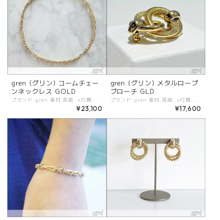
gren (グリン) コームチェー
gren (グリン) メタルロープ
ンネックレス GOLD
ブローチ GLD
ブランド:gren 素材:真鍮. ※付属:ブランド箱 (デッドストック/ヴィンテージパーツには色味の変化や、多少のキズに見える部分がある場合がございます。ヴィンテージ（加工）ならではの風合いとしてお楽しみください。) カラー:GOLD サイズ:全長:38cm. - 程よい重厚感のあるデッドストックチェーンのネックレスは薄手のニットの上に合わせて着用も可能な38cmのレングスです。 華奢なロングレングスのチェーンネックレスとの重ね付けにも相性が良いボリューム感。 #gren #grenbym #グリン #ブローチ -gren- 「宝石箱を開けたときのような わくわくするアクセサリー」をコンセプトに、時代や流行が変わっても末長く愛着をもてる「宝物」のような存在でありたい。 そう想いを込めて一点一点丁寧につくられています。 80年のときを経てエイジングされた独特の色合いが特徴的なフランス製の手吹きのスフレグラスパール. 名だたるメゾンに使われた彫金細工のような細かいモチーフが特徴の「desrues社」のガラスボタン. デザイナーが世界中を旅して探し出したヴィンテージやリミテッドの希少なパーツが施されたアクセサリーたちは言葉のとおり「宝物」のよう。 ※くすんで見える場合がございますが、ヴィンテージの加工によるものです。 ※商品カラーは撮影時の光や閲覧環境によって、実際の商品と若干異なる場合がございます。 ※平置き採寸となりますので、多少の誤差が生じる場合がございます。 ※タグ記載の注意事項、洗濯表示を必ずお読みください。 ☆その他気になる点はお気軽にご連絡ください。 gren-nccormchea-gld
ブランド:gren 素材:真鍮. ※付属:ブランド箱 (デッドストック/ヴィンテージパーツには色味の変化や、多少のキズに見える部分がある場合がございます。ヴィンテージ（加工）ならではの風合いとしてお楽しみください。) カラー:GOLD サイズ:約3.9cm×約2.8cm. - ロープモチーフのメタルブローチ。 上品さと遊び心、重厚感ある印象ながら軽量な仕上げになっているのもポイント。 ジャケットのアクセントにはもちろん、カジュアルなスタイルにもおすすめ。 スタイリングの感度をグッと引き上げるアイテム。 #gren #grenbym #グリン -gren- 「宝石箱を開けたときのような わくわくするアクセサリー」をコンセプトに、時代や流行が変わっても末長く愛着をもてる「宝物」のような存在でありたい。 そう想いを込めて一点一点丁寧につくられています。 80年のときを経てエイジングされた独特の色合いが特徴的なフランス製の手吹きのスフレグラスパール. 名だたるメゾンに使われた彫金細工のような細かいモチーフが特徴の「desrues社」のガラスボタン. デザイナーが世界中を旅して探し出したヴィンテージやリミテッドの希少なパーツが施されたアクセサリーたちは言葉のとおり「宝物」のよう。 ※くすんで見える場合がございますが、ヴィンテージの加工によるものです。 ※商品カラーは撮影時の光や閲覧環境によって、実際の商品と若干異なる場合がございます。 ※平置き採寸となりますので、多少の誤差が生じる場合がございます。 ※タグ記載の注意事項、洗濯表示を必ずお読みください。 ☆その他気になる点はお気軽にご連絡ください。 gren-broochrope-gld
¥23,100
¥17,600