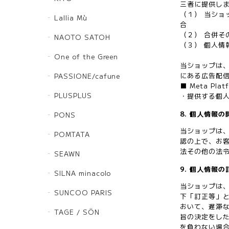
三者に提供し
（１） 当シ
Lallia Mù
合
（２） 合併そ
NAOTO SATOH
（３） 個人情
One of the Green
当ショップは、
にある広告配
PASSIONE/cafune
■ Meta Pl
PLUSPLUS
・提供する個人
8. 個人情報の
PONS
当ショップは
POMTATA
認の上で、お
法その他の法
SEAWN
9. 個人情報の
SILNA minacolo
当ショップは
SUNCOO PARIS
下「訂正等」
おいて、遅滞
TAGE / SÖN
旨の決定をし
を負わない場