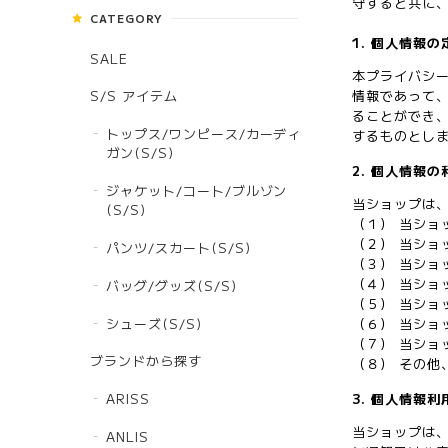
守すると共に
CATEGORY
1. 個人情報の
SALE
本プライバシ
情報であって
S/S アイテム
ることができ
トップス/ワンピース/カーディ
するものとし
ガン(S/S)
2. 個人情報
ジャケット/コート/ブルゾン
当ショップは
(S/S)
（１） 当ショ
（２） 当ショ
パンツ/スカート(S/S)
（３） 当ショ
（４） 当シ
バッグ/グッズ(S/S)
（５） 当ショ
シューズ(S/S)
（６） 当ショ
（７） 当シ
ブランドから探す
（８） その他
ARISS
3. 個人情報
当ショップは
ANLIS