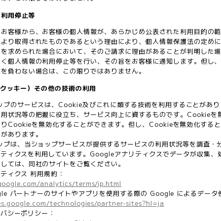
の利用停止等
、お客様から、お客様の個人情報が、あらかじめ公表された利用目的の
により取得されたものであるという理由により、個人情報保護法の定め
）を求められた場合において、そのご請求に理由があることが判明した
なく個人情報の利用停止等を行い、その旨をお客様に通知します。但し
務を負わない場合は、この限りではありません。
ie（クッキー）その他の技術の利用
ップのサービスは、Cookie及びこれに類する技術を利用することが
用状況等の把握に役立ち、サービス向上に資するものです。Cookie
りCookieを無効化することができます。但し、Cookieを無効化す
合があります。
ップは、当ショップサービスが提供するサービスの利用状況等を調査・分析す
アナリティクスを利用しています。Googleアナリティクスでデータが収集
ましては、同社のサイトをご覧ください。
ナリティクス 利用規約：
google.com/analytics/terms/jp.html
gle パートナーのサイトやアプリを使用する際の Google によるデー
ies.google.com/technologies/partner-sites?hl=ja
ライバシーポリシー：