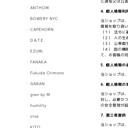
に通知又は公
ANTHOM
4. 個人情報
BOWERY NYC
当ショップは
情報を取り扱
CAPEHORN
（１） 法令に
（２） 人の
D.A.T.E.
（３） 公衆
（４） 国の
EZUMi
て、お客様の
FANAKA
5. 個人情報
Fukuda Orimono
当ショップは
GARAN
6. 個人情報
当ショップは
gren by M
対し、必要か
の安全管理が
humility
7. 第三者提供
irise
当ショップは
KITO