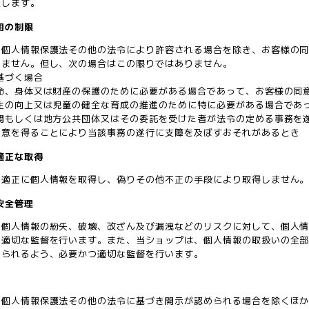
表します。
利用の制限
、個人情報保護法その他の法令により許容される場合を除き、お客様の
いません。但し、次の場合はこの限りではありません。
基づく場合
生命、身体又は財産の保護のために必要がある場合であって、お客様の同
衛生の向上又は児童の健全な育成の推進のために特に必要がある場合であ
機関もしくは地方公共団体又はその委託を受けた者が法令の定める事務を
同意を得ることにより当該事務の遂行に支障を及ぼすおそれがあるとき
の適正な取得
、適正に個人情報を取得し、偽りその他不正の手段により取得しません
の安全管理
、個人情報の紛失、破壊、改ざん及び漏洩などのリスクに対して、個人
つ適切な監督を行います。また、当ショップは、個人情報の取扱いの全
図られるよう、必要かつ適切な監督を行います。
、個人情報保護法その他の法令に基づき開示が認められる場合を除くほ