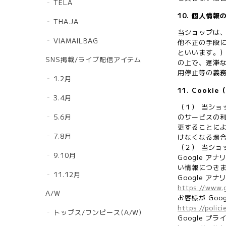
TELA
10. 個人情報
THAJA
当ショップは
VIAMAILBAG
他不正の手段
といいます。
SNS掲載/ライブ配信アイテム
の上で、遅滞
用停止等の義
1.2月
11. Cook
3.4月
（１） 当ショ
5.6月
のサービスの利
更することによ
7.8月
けなくなる場
（２） 当ショ
9.10月
Google 
い情報につき
11.12月
Google ア
https://www.
A/W
お客様が Goo
https://polic
トップス/ワンピース(A/W)
Google プ