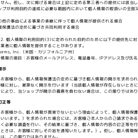
ません。但し、次に掲げる場合は上記に定める第三者への提供には該当
ョップが利用目的の達成に必要な範囲内において個人情報の取扱いの全部
の他の事由による事業の承継に伴って個人情報が提供される場合
報保護法の定めに基づき共同利用する場合
2. 個人情報の利用目的(3)に定められた目的のために以下の提供先
信業者に個人情報を提供することがあります。
atforms, Inc.（米国・カリフォルニア州）
情報の項目：お客様のメールアドレス、電話番号、IPアドレス及び氏
開示
、お客様から、個人情報保護法の定めに基づき個人情報の開示を求めら
客様に対し、遅滞なく開示を行います（当該個人情報が存在しないとき
令により、当ショップが開示の義務を負わない場合は、この限りではあ
訂正等
、お客様から、個人情報が真実でないという理由によって、個人情報保
といいます。）を求められた場合には、お客様ご本人からのご請求であ
なく必要な調査を行い、その結果に基づき、個人情報の内容の訂正等を
たときは、お客様に対しその旨を通知いたします。）。但し、個人情報
合は、この限りではありません。