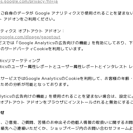
ies.google.com/privacy?hl=ja
自身のデータが Google アナリティクスで使用されることを望まない場合
ト アドオンをご利用ください。
ナリティクス オプトアウト アドオン：
s.google.com/dlpage/gaoptout
スでは「Google Analyticsの広告向けの機能」を有効にしており、
eなどのサードパーティCookieを利用しています。
alyticsリマーケティング
nalyticsのユーザー属性レポートとユーザー属性レポートとインタレスト 
サービスではGoogle AnalyticsのCookieを利用して、お客様
るための分析が可能となっております。
 Analyticsの広告向けの機能」を使用されることを望まない場合は、設
ytics オプトアウト アドオンをブラウザにインストールされると無効にす
わせ
出、ご意見、ご質問、苦情のお申出その他個人情報の取扱いに関するお
連絡先へご連絡いただくか、ショップページ内のお問い合わせフォーム