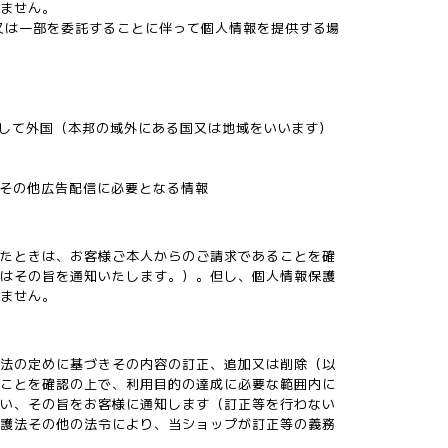
しません。
又は一部を委託することに伴って個人情報を提供する場
に対して外国（本邦の域外にある国又は地域をいいます）
名その他広告配信に必要となる情報
れたときは、お客様ご本人からのご請求であることを確
にはその旨を通知いたします。）。但し、個人情報保護
りません。
護法の定めに基づきその内容の訂正、追加又は削除（以
ることを確認の上で、利用目的の達成に必要な範囲内に
行い、その旨をお客様に通知します（訂正等を行わない
保護法その他の法令により、当ショップが訂正等の義務