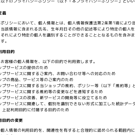
、以下のプライバシーポリシー（以下「本プライバシーポリシー」とい
定義
ーポリシーにおいて、個人情報とは、個人情報保護法第2条第1項により
、当該情報に含まれる氏名、生年月日その他の記述等により特定の個人
、それにより特定の個人を識別することができることとなるものを含み
ます。
の利用目的
、お客様の個人情報を、以下の目的で利用致します。
ップサービスの提供のため
ップサービスに関するご案内、お問い合わせ等への対応のため
ップの商品、サービス等のご案内のため
ョップサービスに関する当ショップの規約、ポリシー等（以下「規約等」
ップサービスに関する規約等の変更などを通知するため
ップサービスの改善、新サービスの開発等に役立てるため
ョップサービスに関連して、個別を識別できない形式に加工した統計デー
、上記利用目的に付随する目的のため
利用目的の変更
、個人情報の利用目的を、関連性を有すると合理的に認められる範囲内