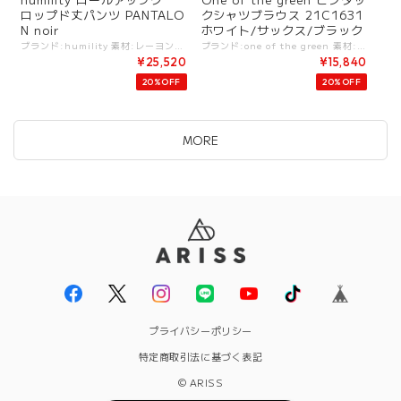
ロップド丈パンツ PANTALO
クシャツブラウス 21C1631
N noir
ホワイト/サックス/ブラック
ブランド:humility 素材:レーヨン64%,ナイロン31%,ポリウレタン5%. カラー:ブラック サイズ:[XS].W:60-72cm/H:90cm/股上:30cm/股下:60cm/腿周:61cm/ [S].W:66-80cm/H:93cm/股上:30cm/股下:60cm/腿周:62cm/ [M].W:74-84cm/H:96cm/股上:30cm/股下:61cm/腿周:64cm/ - カットソー素材で柔らかく着用感が抜群のパンツ。 シンプルに綺麗なシルエットのデザイン。 オンオフ問わずに使いやすく、一本持っていると様々なシーンでも便利なパンツです。 ブランドの中でも大人気の定番アイテム。 #humility #ヒューミリティ -humility- フランス発イタリア製のブランド. 洗練されたカッティングが生み出すシンプルで女性らしいスタイリング。 ハイクオリティな素材を中心に、モダンシックをコンセプトにしたブランド。 シンプルなフォルムでトレンドを表現するエイジレスファッションを展開?. -------------- ※商品カラーは撮影時の光や閲覧環境によって、実際の商品と若干異なる場合がございます。 ※平置き採寸となりますので、多少の誤差が生じる場合がございます。(ニットなど製品上、伸縮性があるものも伸ばさずに計測) ※タグ記載の注意事項、洗濯表示を必ずお読みください。 ☆その他気になる点はお気軽にご連絡ください☆ humility-67216670-50noir
ブランド:one of the green 素材:コットン100%. カラー:ホワイト/サックス/ブラック サイズ:[2].裄丈:78cm/着丈:74cm/身幅:66cm/ - 大人のピンタックシャツブラウス。 可愛く上品に綺麗に着られる一枚。 #oneofthegreen #ワンオブザグリーン ootg-21c1631 -one of the green- "the green"は健康・自然・自由の象徴。 健やかな暮らしのため、あらゆる動きや快適をスタイリングと融合するデザインがコンセプト。 気軽にカッコよく着られるスポーティーさを感じるウェアが揃う。 ※商品カラーは撮影時の光や閲覧環境によって、実際の商品と若干異なる場合がございます。 ※平置き採寸となりますので、多少の誤差が生じる場合がございます。 ※タグ記載の注意事項、洗濯表示を必ずお読みください。 ☆その他気になる点はお気軽にご連絡ください。
¥25,520
¥15,840
20%OFF
20%OFF
MORE
プライバシーポリシー
特定商取引法に基づく表記
© ARISS