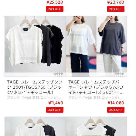
¥25,520
¥23,760
20%OFF
20%OFF
TAGE フレームステッチタン
TAGE フレームステッチバ
ク 2601-TGCS750 (ブラッ
ギーTシャツ (ブラック/ホワ
ク/ホワイトチャコール)
イト/チャコール) 2601-TG
CS749
ブランド:TAGE 素材:コットン61%,レーヨン39%. カラー:・ブラック ・ホワイト ・チャコール サイズ:[38].着丈:49cm/バスト:126cm/肩幅:61cm/ - 糸や編み方でヴィンテージ感を出した天竺素材。 柔らかさと羽毛の少ないクリアな印象がバランス良いジャージートップス。 肩先は落ち感が出るデザイン。 フロントにフレーム布縫い付けデザイン。 後ろ裾にスリット。 #TAGE #タージュ -TAGE- MINIMALISM：コントラストが特徴のシンプルな表現. FUNCTIONAL：ボディの動きに寄りそうパターン. CLEAN：洗練されたディテールとクリーンなシルエット. これらがKEYとなる[TAGE]のデザインフィロソフィ。 - - - - - [ＴＡＧＥ]は高田祐子による東京をベースにしているレディスウェアブランド。 ミニマルアートやドローイングから影響を受けたコレクションが多く、デザインは不規則な変化・カラーコンビネーション・切り替えテクニックなどのコントラストが特徴のシンプルな表現を基本としている。 ----------- ※商品カラーは撮影時の光や閲覧環境によって、実際の商品と若干異なる場合がございます ※平置き採寸となりますので、多少の誤差が生じる場合がございます。 (ニットなど製品上、伸縮性があるものも伸ばさずに計測) ※タグ記載の注意事項、洗濯表示を必ずお読みください。 ☆その他気になる点はお気軽にご連絡ください☆ tage-2601tgcs750
ブランド:TAGE 素材:コットン61%,レーヨン39%. カラー:・ブラック ・ホワイト ・チャコール サイズ:[38].着丈:69cm/バスト:126cm/肩幅:61cm/袖丈:25cm/ - 糸や編み方でヴィンテージ感を出した天竺素材。 柔らかさと羽毛の少ないクリアな印象がバランス良いジャージートップス。 ゆったりサイズ感。 フロントにフレーム布縫い付けデザイン。 ボトムとのバランス感が取りやすい着丈。 #TAGE #タージュ -TAGE- MINIMALISM：コントラストが特徴のシンプルな表現. FUNCTIONAL：ボディの動きに寄りそうパターン. CLEAN：洗練されたディテールとクリーンなシルエット. これらがKEYとなる[TAGE]のデザインフィロソフィ。 - - - - - [ＴＡＧＥ]は高田祐子による東京をベースにしているレディスウェアブランド。 ミニマルアートやドローイングから影響を受けたコレクションが多く、デザインは不規則な変化・カラーコンビネーション・切り替えテクニックなどのコントラストが特徴のシンプルな表現を基本としている。 ----------- ※商品カラーは撮影時の光や閲覧環境によって、実際の商品と若干異なる場合がございます ※平置き採寸となりますので、多少の誤差が生じる場合がございます。 (ニットなど製品上、伸縮性があるものも伸ばさずに計測) ※タグ記載の注意事項、洗濯表示を必ずお読みください。 ☆その他気になる点はお気軽にご連絡ください☆ tage-2601tgcs749
¥11,440
¥14,080
20%OFF
20%OFF