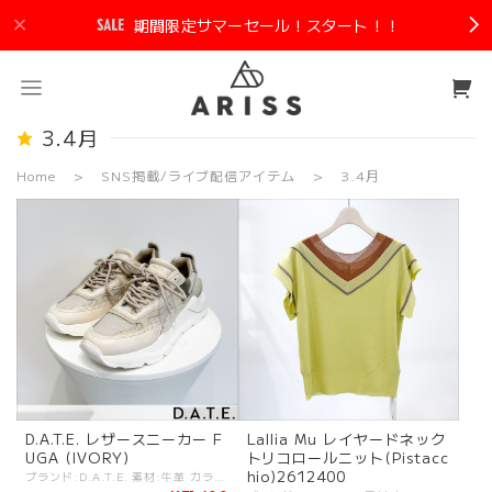
期間限定サマーセール！スタート！！
3.4月
Home
SNS掲載/ライブ配信アイテム
3.4月
D.A.T.E. レザースニーカー F
Lallia Mu レイヤードネック
UGA (IVORY)
トリコロールニット(Pistacc
hio)2612400
ブランド:D.A.T.E. 素材:牛革 カラー:IVORY サイズ:[36]約22-22.5cm/[37]約22.5-23.5cm/[38]約23.5-24.5cm/ インソール:約2.5cm アウトソール:約5cm. (※cmサイズはあくまでも目安となります) - D.A.T.E.のアイコニックモデル FUGA レザーを基調としたコントラストある素材感もポイント！ 長時間履いていても疲れず、ファッション性も高い一足。 着用時は約5～6cmのスタイルアップ効果が期待できます #DATE #デイト #スニーカー #ATHELTA -D.A.T.E.- イタリア・フィレンツェ発シューズブランド。 ブランド名とロゴは立ち上げの4人の頭文字から取っている。 2006年にはPitti UOMOでの“Best NEW Proposal”として話題となった。 注目のスニーカーブランド。 date-FUGA-ivory