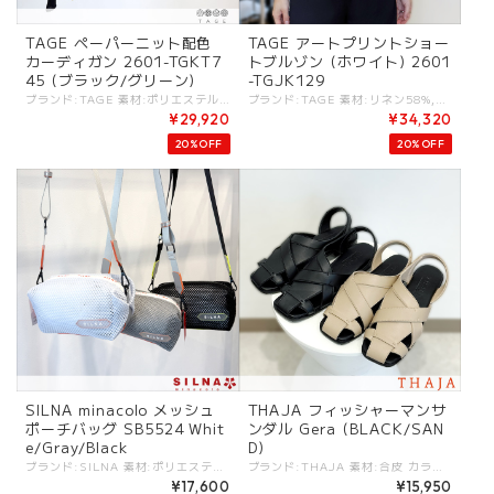
TAGE ペーパーニット配色
TAGE アートプリントショー
カーディガン 2601-TGKT7
トブルゾン (ホワイト) 2601
45 (ブラック/グリーン)
-TGJK129
ブランド:TAGE 素材:ポリエステル77%,ラミー23%. カラー:・ブラック×イエロー ・グリーン×ブルー サイズ:[38].肩幅:54cm/着丈:60cm/袖丈:58cm/バスト:112cm/ - 麻とポリエステルを組み合わせたシャリ感が特徴のニット素材。 紙のようなドライで肌離れの良いニットカーディガン。 裾は配色の切り替えデザイン。 後ろ裾にスリット。 #TAGE #タージュ -TAGE- MINIMALISM：コントラストが特徴のシンプルな表現. FUNCTIONAL：ボディの動きに寄りそうパターン. CLEAN：洗練されたディテールとクリーンなシルエット. これらがKEYとなる[TAGE]のデザインフィロソフィ。 - - - - - [ＴＡＧＥ]は高田祐子による東京をベースにしているレディスウェアブランド。 ミニマルアートやドローイングから影響を受けたコレクションが多く、デザインは不規則な変化・カラーコンビネーション・切り替えテクニックなどのコントラストが特徴のシンプルな表現を基本としている。 ----------- ※商品カラーは撮影時の光や閲覧環境によって、実際の商品と若干異なる場合がございます ※平置き採寸となりますので、多少の誤差が生じる場合がございます。 (ニットなど製品上、伸縮性があるものも伸ばさずに計測) ※タグ記載の注意事項、洗濯表示を必ずお読みください。 ☆その他気になる点はお気軽にご連絡ください☆ tage-2601tgkt745
ブランド:TAGE 素材:リネン58%,ビスコース39%,ポリウレタン3%. カラー:・ホワイト サイズ:[38].肩幅:52cm/着丈:54.5cm/袖丈:59.2cm/バスト:123cm/ - リネンのナチュラルな風合いとストレッチの効いたミックス素材。 アーティなプリントを施したショートブルゾン。 袖は立体的なパターンでボリュームあるつくり。 #TAGE #タージュ -TAGE- MINIMALISM：コントラストが特徴のシンプルな表現. FUNCTIONAL：ボディの動きに寄りそうパターン. CLEAN：洗練されたディテールとクリーンなシルエット. これらがKEYとなる[TAGE]のデザインフィロソフィ。 - - - - - [ＴＡＧＥ]は高田祐子による東京をベースにしているレディスウェアブランド。 ミニマルアートやドローイングから影響を受けたコレクションが多く、デザインは不規則な変化・カラーコンビネーション・切り替えテクニックなどのコントラストが特徴のシンプルな表現を基本としている。 ----------- ※商品カラーは撮影時の光や閲覧環境によって、実際の商品と若干異なる場合がございます ※平置き採寸となりますので、多少の誤差が生じる場合がございます。 (ニットなど製品上、伸縮性があるものも伸ばさずに計測) ※タグ記載の注意事項、洗濯表示を必ずお読みください。 ☆その他気になる点はお気軽にご連絡ください☆ tage-2601tgjk129
¥29,920
¥34,320
20%OFF
20%OFF
SILNA minacolo メッシュ
THAJA フィッシャーマンサ
ポーチバッグ SB5524 Whit
ンダル Gera (BLACK/SAN
e/Gray/Black
D)
ブランド:SILNA 素材:ポリエステル. (ショルダー)ポリエステル,一部牛革. カラー:White/Gray/Black サイズ:W21×H15×D11.5. 仕様:ファスナー開閉. 夏のSILNA定番商品！！大人気のメッシュポーチ！ メッシュなので中身が見えやすい便利な軽量ショルダー。 ストラップを外せばBAG in BAGとしても使えます。 #SILNA #シルナ - SILNA MINACOLO/シルナ ミナコロ - イタリアで約10年間にわたり、ものづくりの本質を学んだデザイナー金村実奈がその豊かな経験を、バッグに表現。 イタリアのハッピーで遊び心のあるマインド、ヴィヴィッドな自然の色からインスパイアされたカラー。 イタリア職人の品質を、手の届くプライスで。 silna-sb5524
ブランド:THAJA 素材:合皮 カラー:BLACK/SAND サイズ:[37]約22.5-23.5cm/[38]約23.5-24.5cm/[39]約23.5-24.5cm/ インソール:約0.8cm アウトソール:約0.5-1.5cm. (※cmサイズはあくまでも目安となります) 【通常サイズよりワンサイズ上をおすすめします】 通常36サイズのスタッフは37サイズを選びます。 - クラシックなフィッシャーマンサンダルを現代風にアレンジしたGera Fishermanは、構造と快適さの完璧なバランスを実現しています。 柔らかな編み込みストラップとしっかりとしたバックストラップにより、一日中快適に履けます。 ぴったりとフィットしながらも通気性に優れた履き心地。 洗練されたシルエットでカジュアルにはもちろんキレイめスタイルにも活躍する万能な一足です。 素材：合成皮革のアッパーとインソール、滑りにくいラバーアウトソール。 #THAJA #タジャ #サンダル -THAJA- Thajaは、2021年にインドネシアのバンドンで設立されたフットウェアブランド。 女性のための、必要不可欠で機能的、そして美しいフットウェアを創造しています。 これらの時代を超越した傑作は、提携する職人たちが、細心の注意を払って地元で丁寧に作り上げています。 過去のデザインと現代の機能性を融合させることで、過去から学び、未来を見据え、今日を精一杯生きることで、常に向上を目指しています。 thaja-gera
¥17,600
¥15,950