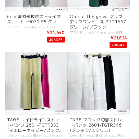
irise 清涼感抜群ストライプ
One of the green ジップ
スカート t9070 95 グレー
アップワンピース 21C1667
グリーン/ブラック
ブランド:irise 素材:ポリエステル100%. カラー:グレー サイズ:[F].W:68-80cm/H:110cm/総丈:94cm/ - サラリとした清涼感ある心地良い素材のスカート。 軽やかに、キレイなシルエットをつくるデザイン。 ゆとりのあるウエストゴム仕様。 #irise #イリゼ -irise- iriseとはフランス語で『虹色の』という意味。 感度の高い大人の女性の心を掴むリアルクローズを提案。 選び抜かれた上質な素材、上品で美しいシルエットは仕事から日常着まで幅広く使えます。大人のデイリークローズとして高い実用性とデザイン性で人気のブランド！ -------------- ※商品カラーは撮影時の光や閲覧環境によって、実際の商品と若干異なる場合がございます。 ※平置き採寸となりますので、多少の誤差が生じる場合がございます。(ニットなど製品上、伸縮性があるものも伸ばさずに計測) ※タグ記載の注意事項、洗濯表示を必ずお読みください。 ☆その他気になる点はお気軽にご連絡ください☆ irise-t9070
ブランド:one of the green 素材:コットン100%. カラー:グリーン/ブラック サイズ:[2].裄丈:55cm/着丈:128cm/身幅:57cm/ - 人気のワンピースがアップデート！ ジップは下までしっかりとあるので、一枚でしっかりとワンピースとして使えて、前を開けて羽織り仕様でも使えるデザイン。 ウエスト部分に切り替えアクセントがあるのでスタイルアップ効果も抜群です。 リブ仕様のデザインなどエレガントさの中にスポーティーな印象を持たせ、より使いやすい大人ワンピースとしてオススメの一枚です！ #oneofthegreen #ワンオブザグリーン ootg-21c1667 -one of the green- "the green"は健康・自然・自由の象徴。 健やかな暮らしのため、あらゆる動きや快適をスタイリングと融合するデザインがコンセプト。 気軽にカッコよく着られるスポーティーさを感じるウェアが揃う。 ※商品カラーは撮影時の光や閲覧環境によって、実際の商品と若干異なる場合がございます。 ※平置き採寸となりますので、多少の誤差が生じる場合がございます。 ※タグ記載の注意事項、洗濯表示を必ずお読みください。 ☆その他気になる点はお気軽にご連絡ください。
¥24,640
¥21,824
20%OFF
20%OFF
TAGE サイドラインストレー
TAGE ブロック切替ストレー
トパンツ 2601-TGTR333
トパンツ 2601-TGTR316
(イエローネイビー/ピンクブ
(ブラック/エクリュ)
ラック)
ブランド:TAGE 素材:キュプラ100%. カラー:・イエロー×ネイビー ・ピンク×ブラック サイズ:[38].W:72-80cm/H:96cm/股上:32cm/股下:69cm/腿周:64cm/ - 落ち感が美しいヴィンテージ感のあるキュプラ素材。 程よいツヤ感と膨らみのある独特な風合いがあポイント。 サイド切り替えデザイン。 ウエストゴム仕様。 イエロー×ネイビー ピンク×ブラック #TAGE #タージュ -TAGE- MINIMALISM：コントラストが特徴のシンプルな表現. FUNCTIONAL：ボディの動きに寄りそうパターン. CLEAN：洗練されたディテールとクリーンなシルエット. これらがKEYとなる[TAGE]のデザインフィロソフィ。 - - - - - [ＴＡＧＥ]は高田祐子による東京をベースにしているレディスウェアブランド。 ミニマルアートやドローイングから影響を受けたコレクションが多く、デザインは不規則な変化・カラーコンビネーション・切り替えテクニックなどのコントラストが特徴のシンプルな表現を基本としている。 ----------- ※商品カラーは撮影時の光や閲覧環境によって、実際の商品と若干異なる場合がございます ※平置き採寸となりますので、多少の誤差が生じる場合がございます。 (ニットなど製品上、伸縮性があるものも伸ばさずに計測) ※タグ記載の注意事項、洗濯表示を必ずお読みください。 ☆その他気になる点はお気軽にご連絡ください☆ tage-2601tgtr333
ブランド:TAGE 素材:ポリエステル100%. カラー:・ブラック ・エクリュ サイズ:[36].W:66-72cm/H:92cm/股上:32cm/股下:64cm/腿周:58cm/ [38].W:72-79cm/H:96cm/股上:37cm/股下:67cm/腿周:64cm/ - 落ち感と共にふくらみもある、ヴィンテージ感のあるサテン素材。 タンブラー加工により程よいワッシャーの表面感と柔らかさが特徴の素材。 ウエストゴム仕様。 横切り替えデザイン。 #TAGE #タージュ -TAGE- MINIMALISM：コントラストが特徴のシンプルな表現. FUNCTIONAL：ボディの動きに寄りそうパターン. CLEAN：洗練されたディテールとクリーンなシルエット. これらがKEYとなる[TAGE]のデザインフィロソフィ。 - - - - - [ＴＡＧＥ]は高田祐子による東京をベースにしているレディスウェアブランド。 ミニマルアートやドローイングから影響を受けたコレクションが多く、デザインは不規則な変化・カラーコンビネーション・切り替えテクニックなどのコントラストが特徴のシンプルな表現を基本としている。 ----------- ※商品カラーは撮影時の光や閲覧環境によって、実際の商品と若干異なる場合がございます ※平置き採寸となりますので、多少の誤差が生じる場合がございます。 (ニットなど製品上、伸縮性があるものも伸ばさずに計測) ※タグ記載の注意事項、洗濯表示を必ずお読みください。 ☆その他気になる点はお気軽にご連絡ください☆ tage-2601tgtr316