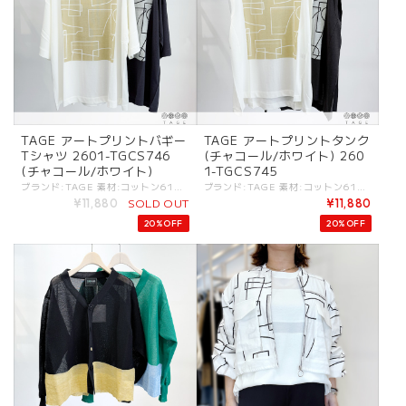
TAGE アートプリントバギー
TAGE アートプリントタンク
Tシャツ 2601-TGCS746
(チャコール/ホワイト) 260
(チャコール/ホワイト)
1-TGCS745
ブランド:TAGE 素材:コットン61%,レーヨン39%. カラー:・チャコール ・ホワイト サイズ:[38].着丈:69cm/バスト:126cm/肩幅:61cm/袖丈:25cm/ - 糸や編み方でヴィンテージ感を出した天竺素材。 柔らかさと羽毛の少ないクリアな印象がバランス良いジャージートップス。 クルーネック。 フロント胸部分にオリジナルアートプリント。 ヒジが隠れる袖丈。 #TAGE #タージュ -TAGE- MINIMALISM：コントラストが特徴のシンプルな表現. FUNCTIONAL：ボディの動きに寄りそうパターン. CLEAN：洗練されたディテールとクリーンなシルエット. これらがKEYとなる[TAGE]のデザインフィロソフィ。 - - - - - [ＴＡＧＥ]は高田祐子による東京をベースにしているレディスウェアブランド。 ミニマルアートやドローイングから影響を受けたコレクションが多く、デザインは不規則な変化・カラーコンビネーション・切り替えテクニックなどのコントラストが特徴のシンプルな表現を基本としている。 ----------- ※商品カラーは撮影時の光や閲覧環境によって、実際の商品と若干異なる場合がございます ※平置き採寸となりますので、多少の誤差が生じる場合がございます。 (ニットなど製品上、伸縮性があるものも伸ばさずに計測) ※タグ記載の注意事項、洗濯表示を必ずお読みください。 ☆その他気になる点はお気軽にご連絡ください☆ tage-2601tgcs746
ブランド:TAGE 素材:コットン61%,レーヨン39%. カラー:・チャコール ・ホワイト サイズ:[38].着丈:69cm/バスト:103cm/ - 糸や編み方でヴィンテージ感を出した天竺素材。 柔らかさと羽毛の少ないクリアな印象がバランス良いジャージートップス。 クルーネック。 フロント胸部分にオリジナルアートプリント。 後ろ肩は腕に被さるタックデザイン。 ボックスシルエット。 #TAGE #タージュ -TAGE- MINIMALISM：コントラストが特徴のシンプルな表現. FUNCTIONAL：ボディの動きに寄りそうパターン. CLEAN：洗練されたディテールとクリーンなシルエット. これらがKEYとなる[TAGE]のデザインフィロソフィ。 - - - - - [ＴＡＧＥ]は高田祐子による東京をベースにしているレディスウェアブランド。 ミニマルアートやドローイングから影響を受けたコレクションが多く、デザインは不規則な変化・カラーコンビネーション・切り替えテクニックなどのコントラストが特徴のシンプルな表現を基本としている。 ----------- ※商品カラーは撮影時の光や閲覧環境によって、実際の商品と若干異なる場合がございます ※平置き採寸となりますので、多少の誤差が生じる場合がございます。 (ニットなど製品上、伸縮性があるものも伸ばさずに計測) ※タグ記載の注意事項、洗濯表示を必ずお読みください。 ☆その他気になる点はお気軽にご連絡ください☆ tage-2601tgcs745
SOLD OUT
¥11,880
¥11,880
20%OFF
20%OFF