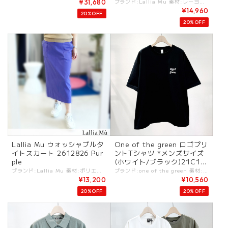
ブランド:Lallia Mu 素材:レーヨン75%,ポリエステル25%. カラー:・Beige ・Pistaccion ・Navy サイズ:[38(FREE)].肩幅:54cm/総丈:59cm/身幅:49cm/ - 配色が光る、洗練されたプレッピースタイルのニットトップス。 ラリア・ムーの特色である、こだわりのカラーコンビネーションを大胆なVネックデザインにのせ、顔まわりやデコルテをすっきりと見せることで、夏らしい爽やかさを表現しました。 袖丈は腕周りをさりげなくカバーする雑妙な長さのフレアを施し、一枚でも安心して着用できるデザインです。 ホームケア可能なサマーニットは、シワにならず、お手入れの手間もないのでカットソーに変わる夏のデイリーウェアとしておすすめです。 〜DETAIL〜 ◎ホームケア #lalliamu #ラリアムー -Lallia Mu- "あなたと一緒に生きる服"をコンセプト しなやかで芯のある柔らかな女性をテーマにエイジレスな全ての女性を応援するブランド ライフスタイルが多様化し、さまざまなタスクを抱える女性が増えている時代。 ラリア・ムーはオートクチュールのような立体裁断という手法を用いて、いまの女性たちが心地よく着られる服を作ります。 -------------- ※商品カラーは撮影時の光や閲覧環境によって、実際の商品と若干異なる場合がございます。 ※平置き採寸となりますので、多少の誤差が生じる場合がございます。(ニットなど製品上、伸縮性があるものも伸ばさずに計測) ※タグ記載の注意事項、洗濯表示を必ずお読みください。 ☆その他気になる点はお気軽にご連絡ください☆ lalliamu-2612400
¥31,680
¥14,960
20%OFF
20%OFF
Lallia Mu ウォッシャブルタ
One of the green ロゴプリ
イトスカート 2612826 Pur
ントTシャツ *メンズサイズ
ple
(ホワイト/ブラック)21C16
58
ブランド:Lallia Mu 素材:ポリエステル78%,コットン15%,リネン7%. (オーガンジー)ポリエステル100%. ※ホームケア カラー:PURPLE サイズ:[36].W:64-69cm/H:95cm/総丈:81.5cm/ [38].W:67-72cm/H:98cm/総丈:81.5cm/ - さらっとした肌あたりで夏も穿きやすい美シルエットのタイトスカート。 裏地を必要とせず、吸湿速乾や冷感などの機能性も備え、薄手でありながら淡色も透けを気にせず着用できるイージーボトムです。 ヒップラインや膝の形崩れもしにくく、ホームケア可能。 ゴムウエストで着脱が楽なのもらしいポイントです。 高発色でスタイルのアクセントになり、サイドポケットにはシアー素材をあしらうことで涼しげな夏らしさを演出しました。 綺麗めからカジュアルまで幅広く着回せるタイトボトムです。 〜DETAIL〜 ◎ホームケア ◎接触冷感 ◎吸湿速乾 ◎防透け/UV ◎通気性良し ◎ポケット有り ◎後ろベンツあり #lalliamu #ラリアムー -Lallia Mu- "あなたと一緒に生きる服"をコンセプト しなやかで芯のある柔らかな女性をテーマにエイジレスな全ての女性を応援するブランド ライフスタイルが多様化し、さまざまなタスクを抱える女性が増えている時代。 ラリア・ムーはオートクチュールのような立体裁断という手法を用いて、いまの女性たちが心地よく着られる服を作ります。 -------------- ※商品カラーは撮影時の光や閲覧環境によって、実際の商品と若干異なる場合がございます。 ※平置き採寸となりますので、多少の誤差が生じる場合がございます。(ニットなど製品上、伸縮性があるものも伸ばさずに計測) ※タグ記載の注意事項、洗濯表示を必ずお読みください。 ☆その他気になる点はお気軽にご連絡ください☆ lalliamu-2612826
ブランド:one of the green 素材:コットン100%. カラー:・ホワイト ・ブラック サイズ:[F].裄丈:54cm/着丈:72cm/身幅:55cm/ - コットン100%のプリントTシャツ。 フロント胸元、バックは腰部分にロゴプリントされたデザイン。 フリーサイズのみとなります。 メンズのサイズ感となります。 #oneofthegreen #ワンオブザグリーン ootg-21c1658 -one of the green- "the green"は健康・自然・自由の象徴。 健やかな暮らしのため、あらゆる動きや快適をスタイリングと融合するデザインがコンセプト。 気軽にカッコよく着られるスポーティーさを感じるウェアが揃う。 ※商品カラーは撮影時の光や閲覧環境によって、実際の商品と若干異なる場合がございます。 ※平置き採寸となりますので、多少の誤差が生じる場合がございます。 ※タグ記載の注意事項、洗濯表示を必ずお読みください。 ☆その他気になる点はお気軽にご連絡ください。
¥13,200
¥10,560
20%OFF
20%OFF