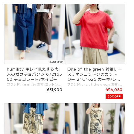
humility キレイ見えする大
One of the green 衿裾レー
人のガウチョパンツ 672165
スリネンコットンのカット
50 チョコレート/ネイビー
ソー 21C1626 カーキ/レッ
ド/ブラック
ブランド:humility 素材:コットン100%. カラー:チョコレート/ネイビー サイズ:[38].W:74cm/H:104cm/股上:32cm/股下:51.5cm/腿周:76cm/ - キレイ見えするクロップド丈パンツ。 いわゆるガウチョパンツのシルエットでスカート見えもするデザイン。 さらりとしたコットン100%で春夏通して心地よく着てもらえる一枚。 同素材のトップスとセットアップとしてもカッコよくおすすめです。 #humility #ヒューミリティ -humility- フランス発イタリア製のブランド. 洗練されたカッティングが生み出すシンプルで女性らしいスタイリング。 ハイクオリティな素材を中心に、モダンシックをコンセプトにしたブランド。 シンプルなフォルムでトレンドを表現するエイジレスファッションを展開?. -------------- ※商品カラーは撮影時の光や閲覧環境によって、実際の商品と若干異なる場合がございます。 ※平置き採寸となりますので、多少の誤差が生じる場合がございます。(ニットなど製品上、伸縮性があるものも伸ばさずに計測) ※タグ記載の注意事項、洗濯表示を必ずお読みください。 ☆その他気になる点はお気軽にご連絡ください☆ humility-67216550
ブランド:one of the green 素材:リネン55%,コットン45%. カラー:カーキ/レッド/ブラック サイズ:[2].裄丈:42cm/着丈:64cm/身幅:57cm/ - リネン、コットンの清涼感ある素材と着心地のカットソー。 大人のTシャツとしてシンプルかつアクセントの効いたデザイン。 #oneofthegreen #ワンオブザグリーン ootg-21c1626 -one of the green- "the green"は健康・自然・自由の象徴。 健やかな暮らしのため、あらゆる動きや快適をスタイリングと融合するデザインがコンセプト。 気軽にカッコよく着られるスポーティーさを感じるウェアが揃う。 ※商品カラーは撮影時の光や閲覧環境によって、実際の商品と若干異なる場合がございます。 ※平置き採寸となりますので、多少の誤差が生じる場合がございます。 ※タグ記載の注意事項、洗濯表示を必ずお読みください。 ☆その他気になる点はお気軽にご連絡ください。
¥31,900
¥14,080
20%OFF