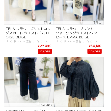
TELA フラワープリントロン
TELA フラワープリント
グスカート ウエストゴム EL
シャーリングウエストワン
OISE BEIGE
ピース EMMA BEIGE
ブランド:TELA 素材:ナイロン51%,コットン44%,金属繊維5%. カラー:BEIGE サイズ:[40].W:64-78cm/H:98cm/総丈:79cm/ - オリジナルのシックな花柄プリントスカート。 長めの丈感にサイドスリット、ウエストゴムのデザイン。 特徴的なのは素材感で柔らかくも、ハリ感のある独特な風合いとなっています。 見た目よりもしっかりと素材感となっています。 #TELA #テラ -TELA- リラックステーラリングをテーマに、女性らしさと着心地を重視したイタリアのブランド。 TELAはイタリア語で「布地」を意味する言葉。また女性名詞でもあります。 プレーンでミニマルな布に表現されるシンプルさやムード、アート、時にはポエティックな感覚を、プロダクションの使命でもあるフェミニンさと融合させて独特のアーティスティックな世界に私たちを誘います。 デザイナーであるフェデリカのマニッシュなテーラリングテクニックが美しいトータルルックのレディスコレクションです。 ※商品カラーは撮影時の光や閲覧環境によって、実際の商品と若干異なる場合がございます。 ※平置き採寸となりますので、多少の誤差が生じる場合がございます。(ニットなど製品上、伸縮性があるものも伸ばさずに計測) ※タグ記載の注意事項、洗濯表示を必ずお読みください。 ☆その他気になる点はお気軽にご連絡ください☆ tela-eloise-beige
ブランド:TELA 素材:ナイロン51%,コットン44%,金属繊維5%. カラー:BEIGE サイズ:[40].肩幅:37cm/着丈:127cm/身幅:45cm/W:78-cm/H:96cm/ - ノースリーブにオリジナルのシックな花柄プリントのワンピース。 シャーリングウエストにサイドスリットのデザイン。 特徴的なのは素材感で柔らかくも、ハリ感のある独特な風合いとなっています。 見た目よりもしっかりと素材感となっています。 #TELA #テラ -TELA- リラックステーラリングをテーマに、女性らしさと着心地を重視したイタリアのブランド。 TELAはイタリア語で「布地」を意味する言葉。また女性名詞でもあります。 プレーンでミニマルな布に表現されるシンプルさやムード、アート、時にはポエティックな感覚を、プロダクションの使命でもあるフェミニンさと融合させて独特のアーティスティックな世界に私たちを誘います。 デザイナーであるフェデリカのマニッシュなテーラリングテクニックが美しいトータルルックのレディスコレクションです。 ※商品カラーは撮影時の光や閲覧環境によって、実際の商品と若干異なる場合がございます。 ※平置き採寸となりますので、多少の誤差が生じる場合がございます。(ニットなど製品上、伸縮性があるものも伸ばさずに計測) ※タグ記載の注意事項、洗濯表示を必ずお読みください。 ☆その他気になる点はお気軽にご連絡ください☆ tela-emma-beige
¥29,040
¥50,160
20%OFF
20%OFF
humility ロールアップク
One of the green ピンタッ