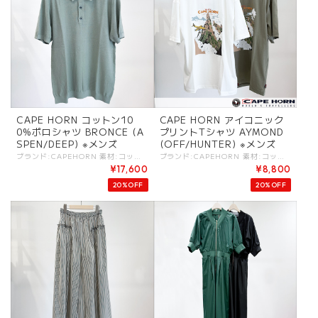
CAPE HORN コットン10
CAPE HORN アイコニック
0%ポロシャツ BRONCE (A
プリントTシャツ AYMOND
SPEN/DEEP) ※メンズ
(OFF/HUNTER) ※メンズ
ブランド:CAPEHORN 素材:コットン100%. カラー:・ASPEN（グリーン系） ・DEEP（ネイビー系） サイズ:[M].肩幅:42cm/着丈:67cm/身幅:50cm/袖丈:24cm/ [L].肩幅:43cm/着丈:68cm/身幅:52cm/袖丈:24cm/ - ASPENはライトグリーン系/DEEPはネイビー系。 綿100％の糸染めニット（ゲージ14）を使用したポロシャツ。 柔らかく通気性に優れ、快適な着心地で一日中快適なフィット感。 一枚で着ても、洗練されたカジュアルスタイルをつくれます。 ベースレイヤーとしても最適な、汎用性の高い高品質な一枚です。 リラックスしたサイズ感で着られるポロシャツとしてレディースにも人気。 #CAPEHORN #ケープホーン -CAPEHORN- 「CAPEHORN」とはブランドロゴにも記載がある通り、南アメリカ大陸の南端にあるティエラ・デル・フエゴ諸島の、最も南に位置する岬の名前。 雄大な自然に囲まれたその孤島は、自身が探検家であるクリエイティフ?ディレクター「ジルベルト・フェラーリ」の五感に多大な刺激を与えました。この厳しい自然環境にも耐えうるブランドとして、1990年北イタリアのアリシエーロという小さな町で産声を上げました. 常に、軽さやトレンド、ファッション性を意識し、自然、冒険、ライフスタイルを軸に “今を生きる世界の旅人”をコンセプトにした本格派ダウンブランド. ※商品カラーは撮影時の光や閲覧環境によって、実際の商品と若干異なる場合がございます。 ※平置き採寸となりますので、多少の誤差が生じる場合がございます。 ※タグ記載の注意事項、洗濯表示を必ずお読みください。 ☆その他気になる点はお気軽にご連絡ください。 capehorn-c1202
ブランド:CAPEHORN 素材:コットン100%. カラー:・OFF ・HUNTER サイズ:[S].裄丈:51cm/着丈:74cm/身幅:52cm/ [M].裄丈:53cm/着丈:75cm/身幅:54cm/ - HUNTERはカーキ系。 厚手のピュアコットンを使用したプリントTシャツ。 柔らかく快適な着心地とゆったりとしたフィット感が特徴です。 胸元にはブランドの精神を表現する、旅をイメージしたアイコニックなプリントがあしらわれています。 リラックスしたサイズ感で着られるポロシャツとしてレディースにも人気。 #CAPEHORN #ケープホーン -CAPEHORN- 「CAPEHORN」とはブランドロゴにも記載がある通り、南アメリカ大陸の南端にあるティエラ・デル・フエゴ諸島の、最も南に位置する岬の名前。 雄大な自然に囲まれたその孤島は、自身が探検家であるクリエイティフ?ディレクター「ジルベルト・フェラーリ」の五感に多大な刺激を与えました。この厳しい自然環境にも耐えうるブランドとして、1990年北イタリアのアリシエーロという小さな町で産声を上げました. 常に、軽さやトレンド、ファッション性を意識し、自然、冒険、ライフスタイルを軸に “今を生きる世界の旅人”をコンセプトにした本格派ダウンブランド. ※商品カラーは撮影時の光や閲覧環境によって、実際の商品と若干異なる場合がございます。 ※平置き採寸となりますので、多少の誤差が生じる場合がございます。 ※タグ記載の注意事項、洗濯表示を必ずお読みください。 ☆その他気になる点はお気軽にご連絡ください。 capehorn-c1022
¥17,600
¥8,800
20%OFF
20%OFF