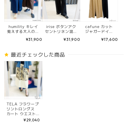
humility キレイ
irise ボタンアク
cafune カット
見えする大人のガ
セントリネン混パ
ジャガードイー
ウチョパンツ 672
ンツ (クロ) t906
ジーパンツ(キャ
¥31,900
¥31,900
¥17,600
16550 チョコ
4
メル/ブラック) 6
レート/ネイビー
35612
最近チェックした商品
TELA フラワープ
リントロングス
カート ウエストゴ
ム ELOISE BEIG
¥29,040
E