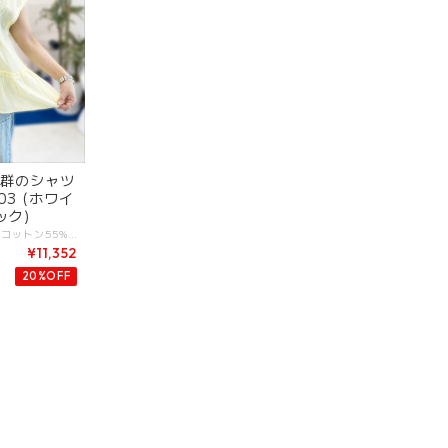
抜群のシャツ
03 (ホワイ
ック)
ブランド:FANAKA 素材:コットン55%,レーヨン45%. カラー:・ホワイト ・イエロー ・ブラック サイズ:[F].裄丈:26cm/身幅:57cm/丈:75cm/ - 軽やかで清涼感あるシャツブラウス。 刺繍レースなどのアクセントの効いたデザイン。 一枚ではもちろん羽織りとしても素敵なアイテム。 デイリーにキレイめ、上品さをプラスする大人ブラウス。 #FANAKA #ファナカ -FANAKA- 天然素材をベースとし、大人の女性がリラックスできる柔らかさのある服を中心としています。 アンティークの雰囲気漂う刺繍や繊細なレースにこだわり、クラフト感溢れる製品を得意としています。 ※商品カラーは撮影時の光や閲覧環境によって、実際の商品と若干異なる場合がございます。 ※平置き採寸となりますので、多少の誤差が生じる場合がございます。 ※タグ記載の注意事項、洗濯表示を必ずお読みください。 ☆その他気になる点はお気軽にご連絡ください☆ fanaka-2615403
¥11,352
20%OFF