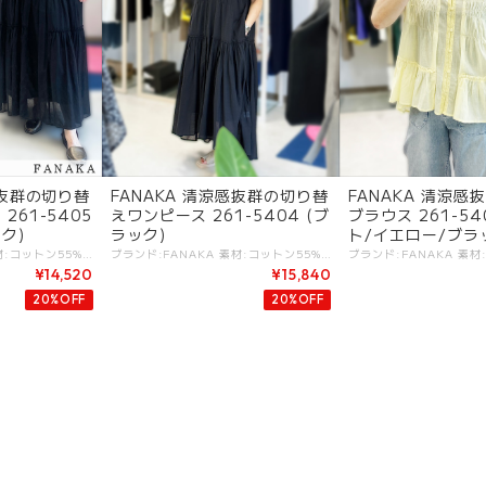
感抜群の切り替
FANAKA 清涼感抜群の切り替
FANAKA 清涼感
261-5405
えワンピース 261-5404 (ブ
ブラウス 261-54
ク)
ラック)
ト/イエロー/ブラ
ブランド:FANAKA 素材:コットン55%,レーヨン45%. カラー:・ホワイト ・ブラック サイズ:[F].W:66-82cm/H:108cm/丈:90cm/ - 軽やかで清涼感ある切り替えフレアスカート。 さり気ない刺繍などアクセントが効いたデザイン。 ウエストゴムのストレスフリーで、気軽に上品さをコーデにプラス。 #FANAKA #ファナカ -FANAKA- 天然素材をベースとし、大人の女性がリラックスできる柔らかさのある服を中心としています。 アンティークの雰囲気漂う刺繍や繊細なレースにこだわり、クラフト感溢れる製品を得意としています。 ※商品カラーは撮影時の光や閲覧環境によって、実際の商品と若干異なる場合がございます。 ※平置き採寸となりますので、多少の誤差が生じる場合がございます。 ※タグ記載の注意事項、洗濯表示を必ずお読みください。 ☆その他気になる点はお気軽にご連絡ください☆ fanaka-2615405
ブランド:FANAKA 素材:コットン55%,レーヨン45%. (インナー)コットン100%. カラー:・ブラック サイズ:[F].裄丈:30cm/身幅:55cm/丈:130cm/ - 軽やかで清涼感ある切り替えワンピース。 動きのあるデザイン、シルエットがポイント。 インナー付きです。 #FANAKA #ファナカ -FANAKA- 天然素材をベースとし、大人の女性がリラックスできる柔らかさのある服を中心としています。 アンティークの雰囲気漂う刺繍や繊細なレースにこだわり、クラフト感溢れる製品を得意としています。 ※商品カラーは撮影時の光や閲覧環境によって、実際の商品と若干異なる場合がございます。 ※平置き採寸となりますので、多少の誤差が生じる場合がございます。 ※タグ記載の注意事項、洗濯表示を必ずお読みください。 ☆その他気になる点はお気軽にご連絡ください☆ fanaka-2615404
¥14,520
¥15,840
20%OFF
20%OFF