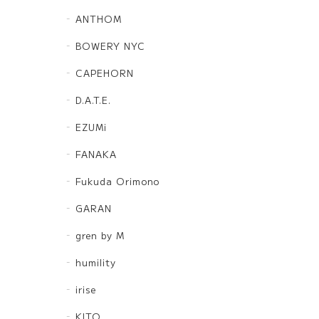
ANTHOM
BOWERY NYC
CAPEHORN
D.A.T.E.
EZUMi
FANAKA
Fukuda Orimono
GARAN
gren by M
humility
irise
KITO