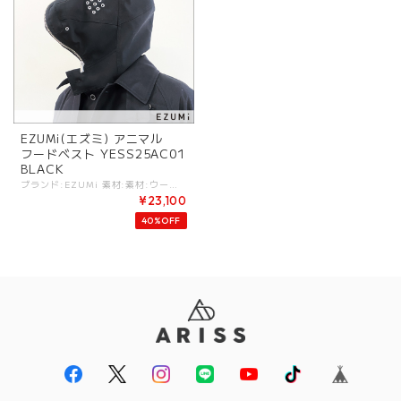
EZUMi(エズミ) アニマル
フードベスト YESS25AC01
BLACK
ブランド:EZUMi 素材:素材:ウール98%,ポリウレタン2%. (ライナー) コットン100%. ※手洗い不可/アイロンは低温(120度)まで. カラー:BLACK サイズ:サイズ:[F].肩幅:44cm/着丈:37cm/ - 「アニマルフードベスト」 ユニークなデザインが最大の特徴のアニマルフードベスト。 25SSコレクションのテーマ『風刺的なエレガンス』『真面目にふざける』を見事に体現したユーモアと洗練を兼ね備えたアイテムです。 フードのファスナーを閉めるとリアルな犬の形になり、遊び心溢れるアクセントをプラスします。 ファスナーを開けると、ミリタリー風のフードに変わり、シーンや気分に応じて異なるスタイルを楽しめます。 デニム、スーツ、ブレザーの3色展開で、幅広いコーディネートにマッチ。 さらに、コレクション内の共地のジャケットやコートの下にレイヤードして着用することで、奥行きのあるスタイリングが可能です。 日常のスタイルにユーモアと個性を加えつつ、洗練されたエレガンスを持つ一着です。 #EZUMi #エズミ 【Satirical elegance】 今シーズンは [風刺的なエレガンス]をテーマに、 ユーモアとエレガンスを融合させたコレクションを展開。 このシーズンのインスピレーションは、コンテンポラリアートの巨匠であるTom Sachs, Maurizio Catelan そしてMarcel Duchmapの作品に由来します。 彼らの共通点として、既成概念への挑戦、ユーモアと風刺の要素、コンセプチュアルアートの精神、そして日常的なオブジェクトの再解釈が挙げられます。 これらの特徴をファッションデザインに取り入れることで、私たちは現代的なアイテムに新しい視点を加え、 挑戦的で洗練されたスタイルを提案しています。 この挑戦的なアプローチは、私たちのデザインにおいても、現代的なスタンダードアイテムのリサーチとそこからの再解釈という形で反映されています。 ユーモアと風刺：3人のアーティストは、ユーモアと風刺を通じて観客に新たな視点を提供することを得意としています。 Cattelanの風刺的な彫刻は、社会的・政治的テーマに対する鋭い批評を行い、SachsとDuchampも作品にユーモアを取り入れることで、観客に深いメッセージを伝えています。 この要素をファッションに取り入れ、日常の中で「ユーモア」を生み出すデザインを目指しています。 現代的なスタンダードアイテムのオリジンをリサーチし、シルエットやディテールに新たな視点を加えました。 クラシックなアイテムにユニークなカッティングやディテールを施し、予想外の驚きと遊び心をデザインに込めています。 日常にユーモアとエレガンスをもたらすスタイルを提案し、モダンで知的な女性像と今季はユニセックスアイテムにより男性像も描き出しています。 私たちのデザインが、ファッションの新たな可能性を切り開き、皆様の日常に彩りを加えることを願っています。 -EZUMi- ブランドコンセプト「理/LOGIC」 事象、現象、生活、社会、文化、環境の中にある理の中から焦点を絞り、その物、事、摂理、物理に対して考察、実験、研究をする中でデザインを行い、理由のあるデザイン、結果としての形色、質感を導きだす. - - - - 10A/W collection より「YASUTOSHI EZUMI」を発表。デザイナーである江角泰俊はロンドン、セントラルセントマーティンズ美術学校卒業。アレキサンダーマックイーン等コレクションブランドで経験を積む。 08年アクアスキュータムにてニットウェアデザイナーを務める。2017年より「CoSTUME NATIONAL」ウィメンズクリエイティブディレクター就任. 18A/Wよりブランド名を「EZUMi」とする. ※商品カラーは撮影時の光や閲覧環境によって、実際の商品と若干異なる場合がございます。 ※平置き採寸となりますので、多少の誤差が生じる場合がございます。 ※タグ記載の注意事項、洗濯表示を必ずお読みください。 ☆その他気になる点はお気軽にご連絡ください。
¥23,100
40%OFF