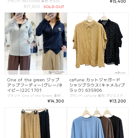
ブランド:PASSIONE 素材:セルロース100%. カラー:・ネイビー サイズ:[38].裄丈:75.5cm/バスト:169cm/着丈:61cm/ - スカートとのセットアップでもおすすめのシャツブラウス。 袖ボリュームをアクセントに、さり気ないストリアプ柄がシックなデザイン。 #PASSIONE #パシオーネ #ROBE #ローブ -PASSIONE- トレンド感を軸にアクセントの効いたデザインと、ベーシックなバランスがポイントのブランド ※商品カラーは撮影時の光や閲覧環境によって、実際の商品と若干異なる場合がございます。 ※平置き採寸となりますので、多少の誤差が生じる場合がございます。 ※タグ記載の注意事項、洗濯表示を必ずお読みください。 ☆その他気になる点はお気軽にご連絡ください☆ passione-636914
¥15,400
SOLD OUT
¥17,600
One of the green ジップ
cafune カットジャガード
アップフーディー(グレー/ネ
シャツブラウス(キャメル/ブ
イビー)22C1701
ラック) 635906
ブランド:One of the Green 素材:コットン80%,ポリエステル20%. カラー:・グレー ・ネイビー - - - - サイズ:[2].肩幅:41cm/着丈65cm/身幅:46cm/ 袖丈:62cm/裄丈:82cm/ - - - - 程よいフィット感と薄手が嬉しいポイントのジップアップフーディー。 大きくなく、厚すぎないで着られます。 こんな大人カジュアルアイテムが欲しかったと思える一枚。 胸元のブランドロゴも可愛いアクセントになっています。 #oneofthegreen #ワンオブザグリーン ootg-22C1701 -one of the green- "the green"は健康・自然・自由の象徴。 健やかな暮らしのため、あらゆる動きや快適をスタイリングと融合するデザインがコンセプト。 気軽にカッコよく着られるスポーティーさを感じるウェアが揃う。 ※商品カラーは撮影時の光や閲覧環境によって、実際の商品と若干異なる場合がございます。 ※平置き採寸となりますので、多少の誤差が生じる場合がございます。 ※タグ記載の注意事項、洗濯表示を必ずお読みください。 ☆その他気になる点はお気軽にご連絡ください。
ブランド:cafune 素材:ポリエステル100%. カラー:・キャメル ・ブラック - - - - - - - サイズ:[38]. 肩幅:74cm/バスト:141cm/着丈:66.5cm/袖丈:5.5cm/ - 幾何学柄のカットジャガードのシャツブラウス。 シンプルな着こなしでおしゃれがきまるデザイン。 一枚でも着回ししやすく、同素材のパンツとのセットアップで着てもかっこいい。 #cafune #カフネ #ROBE #ローブ -cafune- トレンド感を軸にアクセントの効いたデザインと、ベーシックなバランスがポイントのブランド ※商品カラーは撮影時の光や閲覧環境によって、実際の商品と若干異なる場合がございます。 ※平置き採寸となりますので、多少の誤差が生じる場合がございます。 ※タグ記載の注意事項、洗濯表示を必ずお読みください。 ☆その他気になる点はお気軽にご連絡ください☆ cafune-635906
¥14,300
¥13,200