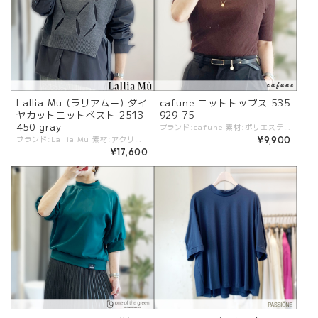
Lallia Mu (ラリアムー) ダイ
cafune ニットトップス 535
ヤカットニットベスト 2513
929 75
450 gray
ブランド:cafune 素材:ポリエステル100%. カラー:ブラウン サイズ:[38].裄丈:45cm/着丈:59cm/身幅:33-40cm/ ※伸縮性あり - 伸縮性に優れたニットプルーバー。 早く季節から使いやすい五分袖丈のデザイン。 一枚になってもラインを拾いすぎない程よいフィット感、インナーとしても心地良いシルエット。 オンオフともに使うシーンを選ばない一枚。 #cafune #カフネ #ROBE #ローブ -cafune- トレンド感を軸にアクセントの効いたデザインと、ベーシックなバランスがポイントのブランド ※商品カラーは撮影時の光や閲覧環境によって、実際の商品と若干異なる場合がございます。 ※平置き採寸となりますので、多少の誤差が生じる場合がございます。 ※タグ記載の注意事項、洗濯表示を必ずお読みください。 ☆その他気になる点はお気軽にご連絡ください☆ cafune-535929-75
ブランド:Lallia Mu 素材:アクリル70%,ウール20%,アルパカ5%,ポリエステル5%. カラー:Gray サイズ:[38 (FREE)].肩幅:41cm/総丈:48-58cm/身幅:31cm/ - 大人の遊び心をのぞかせる洗練のニットベスト。 シンプルながらも個性を放つニットベストはスタイルのアクセントになり、カジュアルながらも上品な印象を与える様々なシーンで映えるアイテムです。 ネックラインを美しく見せるハイネックデザインは女性らしさを引き立て、どんなインナー丈とも相性がいいショート丈で、シャツやカットソー、ニットやワンピースまでインナーを選ばず着回せます。 普段のコーディネートにアクセントを加える一枚です。 〜DETAIL〜 ◎肌あたり良 ▲引っ掛かり/ピリング注意 ＊＊＊＊＊＊＊＊＊＊＊＊＊＊＊＊＊＊＊ 生地の厚さ：普通 透け感：なし 伸縮性：あり 裏地：無し ポケット：無し ケア方法：ドライクリーニング ＊＊＊＊＊＊＊＊＊＊＊＊＊＊＊＊＊＊＊ #lalliamu #ラリアムー -Lallia Mu- "あなたと一緒に生きる服"をコンセプト しなやかで芯のある柔らかな女性をテーマにエイジレスな全ての女性を応援するブランド ライフスタイルが多様化し、さまざまなタスクを抱える女性が増えている時代。 ラリア・ムーはオートクチュールのような立体裁断という手法を用いて、いまの女性たちが心地よく着られる服を作ります。 -------------- ※商品カラーは撮影時の光や閲覧環境によって、実際の商品と若干異なる場合がございます。 ※平置き採寸となりますので、多少の誤差が生じる場合がございます。(ニットなど製品上、伸縮性があるものも伸ばさずに計測) ※タグ記載の注意事項、洗濯表示を必ずお読みください。 ☆その他気になる点はお気軽にご連絡ください☆
¥9,900
¥17,600