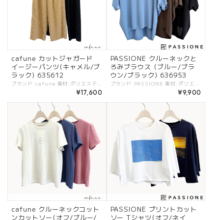
cafune カットジャガード
PASSIONE クルーネックと
イージーパンツ(キャメル/ブ
ろみブラウス (ブルー/ブラ
ラック) 635612
ウン/ブラック) 636953
ブランド:cafune 素材:ポリエステル100%. (裏)ポリエステル100%. カラー:・キャメル ・ブラック サイズ:[38]. W:68cm/H:109cm/股上:30.3cm/股下:68cm/もも周:70.7cm/裾幅:26.5cm/ - 幾何学柄のカットジャガードイージーパンツ。 魅力的なデザインとシアー感のある素材で気軽に合わせて楽しめるパンツ。 シアー感ある素材もしっかり裏地付きで安心です。 シンプルなトップスをはじめ着回し力抜群のアイテム。 #cafune #カフネ #ROBE #ローブ -cafune- トレンド感を軸にアクセントの効いたデザインと、ベーシックなバランスがポイントのブランド ※商品カラーは撮影時の光や閲覧環境によって、実際の商品と若干異なる場合がございます。 ※平置き採寸となりますので、多少の誤差が生じる場合がございます。 ※タグ記載の注意事項、洗濯表示を必ずお読みください。 ☆その他気になる点はお気軽にご連絡ください☆ cafune-635612
ブランド:PASSIONE 素材:ポリエステル100%. カラー:・ブルー ・ブラウン ・ブラック サイズ:[38].裄丈:47.5cm/バスト:165cm/着丈:66.8cm/ - とろみのある落ち感がキレイなブラウス。 さらりとした着心地がポイント。 キレイめにお仕事からデイリーにも気軽に着たくなるデザイン、シルエット。 #PASSIONE #パシオーネ #ROBE #ローブ -PASSIONE- トレンド感を軸にアクセントの効いたデザインと、ベーシックなバランスがポイントのブランド ※商品カラーは撮影時の光や閲覧環境によって、実際の商品と若干異なる場合がございます。 ※平置き採寸となりますので、多少の誤差が生じる場合がございます。 ※タグ記載の注意事項、洗濯表示を必ずお読みください。 ☆その他気になる点はお気軽にご連絡ください☆ passione-626991
¥17,600
¥9,900
cafune クルーネックコット
PASSIONE プリントカット
ンカットソー(オフ/ブルー/
ソー Tシャツ(オフ/ネイ