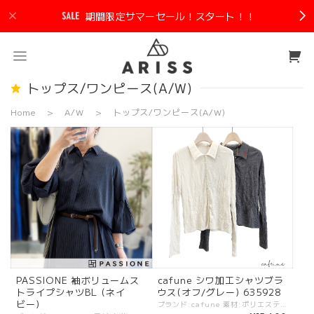
期間限定サマーセール！スタート！！
トップス/ワンピース(A/W)
Home
A/W
トップス/ワンピース(A/W)
PASSIONE 袖ボリュームス
cafune シワ加工シャツブラ
トライプシャツBL (ネイ
ウス(オフ/グレー) 635928
ビー)
ブランド:cafune 素材:ポリエステル65%,コットン35%. カラー:・オフ ・グレー - - - - - - - サイズ:[38]. 肩幅:36cm/バスト:88cm/着丈:55cm/袖丈:62cm/ - タイトめのシルエットに程よいシワ加工のカジュアルシャツブラウス。 心地良い素材感と生地の厚すぎない着心地で、初秋から気持ちよくつかえます。 上品なカッコ良さのある大人カジュアルアイテム。 #cafune #カフネ #ROBE #ローブ -cafune- トレンド感を軸にアクセントの効いたデザインと、ベーシックなバランスがポイントのブランド ※商品カラーは撮影時の光や閲覧環境によって、実際の商品と若干異なる場合がございます。 ※平置き採寸となりますので、多少の誤差が生じる場合がございます。 ※タグ記載の注意事項、洗濯表示を必ずお読みください。 ☆その他気になる点はお気軽にご連絡ください☆ cafune-635928