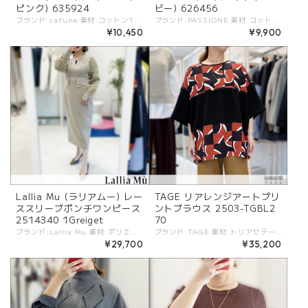
ピンク) 635924
ビー) 626456
ブランド:cafune 素材:コットン100%. カラー:・オフ ・ブルー ・ピンク サイズ:[38]. 肩幅:37.6cm/バスト:96cm/着丈:55cm/袖丈:17.5cm/ - シンプルシルエットが嬉しい丸首半袖Tシャツ。 しっかりとしたコットン素材で夏から秋冬のインナーとしてもオススメ！ 胸元の同系色の生地ロゴがポイント。 #cafune #カフネ #ROBE #ローブ -cafune- トレンド感を軸にアクセントの効いたデザインと、ベーシックなバランスがポイントのブランド ※商品カラーは撮影時の光や閲覧環境によって、実際の商品と若干異なる場合がございます。 ※平置き採寸となりますので、多少の誤差が生じる場合がございます。 ※タグ記載の注意事項、洗濯表示を必ずお読みください。 ☆その他気になる点はお気軽にご連絡ください☆ cafune-535924
ブランド:PASSIONE 素材:コットン100%. カラー:・オフ ・ネイビー サイズ:[38].肩幅:65cm/バスト:66.5cm/着丈:50cm/袖丈:23.5cm/ - ゆったりとしたシルエットにすっきりとした着丈のシルエット。 スタイルアップして見えるスタイリングに！ オフにはシャボン玉、ネイビーには夕焼けのフォトプリント。 #PASSIONE #パシオーネ #ROBE #ローブ -PASSIONE- トレンド感を軸にアクセントの効いたデザインと、ベーシックなバランスがポイントのブランド ※商品カラーは撮影時の光や閲覧環境によって、実際の商品と若干異なる場合がございます。 ※平置き採寸となりますので、多少の誤差が生じる場合がございます。 ※タグ記載の注意事項、洗濯表示を必ずお読みください。 ☆その他気になる点はお気軽にご連絡ください☆ passione-626991
¥10,450
¥9,900
Lallia Mu (ラリアムー) レー
TAGE リアレンジアートプリ
ススリーブポンチワンピース
ントブラウス 2503-TGBL2
2514340 1Greiget
70
ブランド:Lallia Mu 素材:ポリエステル80%,レーヨン15%,ポリウレタン5%. (オーガンジー)ポリエステル100%. (レース)ポリエステル100%. カラー:Greige サイズ:[38].裄丈:79.5cm/:身幅:44cm/総丈:118.5cm/ - 気品と快適さを両立するワンピース。 ストレッチ製に優れた中肉のポンチ素材を使用し、しなやかながらもしっかりと厚みがある素材感で身体のラインを拾いすぎず立体的な美しいシルエットを保ちます。 着心地も軽く、長時間の着用でもストレスフリー。 ヒップにゆとりのあるコクーンラインを採用し、ウエストにはインパクトのあるフラップをつけることでさりげない体型カバー効果も。 こだわりのネックラインはデコルテを美しく魅せる曲線的なVライン。 顔まわりをすっきりと見せながら、女性らしい柔らかな印象を作ります。 一枚で存在感をかもすデザインで、食事会や懇親会など日常のイベントから、結婚式などオケージョンまで幅広いシーンに対応でき、快適な着心地のワンピースは一枚あると重宝するアイテムです。 〜DETAIL〜 ◎ポケット有 ◎裏地無 ◎後ファスナー ◎伸縮性有 ◎袖2WAY内ボタン付 #lalliamu #ラリアムー -Lallia Mu- "あなたと一緒に生きる服"をコンセプト しなやかで芯のある柔らかな女性をテーマにエイジレスな全ての女性を応援するブランド ライフスタイルが多様化し、さまざまなタスクを抱える女性が増えている時代。 ラリア・ムーはオートクチュールのような立体裁断という手法を用いて、いまの女性たちが心地よく着られる服を作ります。 -------------- ※商品カラーは撮影時の光や閲覧環境によって、実際の商品と若干異なる場合がございます。 ※平置き採寸となりますので、多少の誤差が生じる場合がございます。(ニットなど製品上、伸縮性があるものも伸ばさずに計測) ※タグ記載の注意事項、洗濯表示を必ずお読みください。 ☆その他気になる点はお気軽にご連絡ください☆
ブランド:TAGE 素材:トリアセテート85%,ポリエステル15%. カラー:スモーキーブラック×レッド サイズ:[38].着丈:71.5cm/バスト:136cm/袖丈:22cm/ - アート作品を組み合わせた柄をプリントした落ち感のあるジョーゼット素材。 後ろ衿ぐりボタン。 かすれのある雰囲気あるデザインプリント。 左右サイドにスリットあり。 前身頃配色切り替えデザイン。 #TAGE #タージュ -TAGE- MINIMALISM：コントラストが特徴のシンプルな表現. FUNCTIONAL：ボディの動きに寄りそうパターン. CLEAN：洗練されたディテールとクリーンなシルエット. これらがKEYとなる[TAGE]のデザインフィロソフィ。 - - - - - [ＴＡＧＥ]は高田祐子による東京をベースにしているレディスウェアブランド。 ミニマルアートやドローイングから影響を受けたコレクションが多く、デザインは不規則な変化・カラーコンビネーション・切り替えテクニックなどのコントラストが特徴のシンプルな表現を基本としている。 ----------- ※商品カラーは撮影時の光や閲覧環境によって、実際の商品と若干異なる場合がございます ※平置き採寸となりますので、多少の誤差が生じる場合がございます。 (ニットなど製品上、伸縮性があるものも伸ばさずに計測) ※タグ記載の注意事項、洗濯表示を必ずお読みください。 ☆その他気になる点はお気軽にご連絡ください☆ tage-2503tgbl270-2redblk
¥29,700
¥35,200