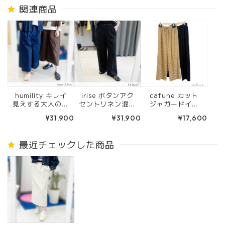
関連商品
humility キレイ
irise ボタンアク
cafune カット
見えする大人のガ
セントリネン混パ
ジャガードイー
ウチョパンツ 672
ンツ (クロ) t906
ジーパンツ(キャ
¥31,900
¥31,900
¥17,600
16550 チョコ
4
メル/ブラック) 6
レート/ネイビー
35612
最近チェックした商品