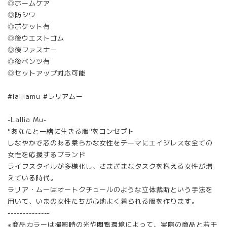
◎ホームケア
◎防シワ
◎ポケット有
◎後ウエストゴム
◎後ファスナー
◎後ベンツ有
◎セットアップ対応可能
#lalliamu #ラリアムー
-Lallia Mu-
"あなたと一緒に生きる服"をコンセプト
しなやかで芯のある柔らかな女性をテーマにエイジレスな全ての
女性を応援するブランド
ライフスタイルが多様化し、さまざまなタスクを抱える女性が増
えている時代。
ラリア・ムーはオートクチュールのような立体裁断という手法を
用いて、いまの女性たちが心地よく着られる服を作ります。
--------------
※商品カラーは撮影時の光や閲覧環境によって、実際の商品と若干