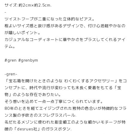
サイズ:約2cm×約2.5cm.
-
ツイストフープが二重になった立体的なピアス。
程よいサイズ感と抜け感があるデザインで、付け心地軽やかなの
が嬉しいポイント。
カジュアルなコーディネートに華やかさをプラスしてくれるアイ
テム。
#gren #grenbym
-gren-
「宝石箱を開けたときのような わくわくするアクセサリー」をコ
ンセプトに、時代や流行が変わっても末長く愛着をもてる「宝
物」のような存在でありたい。
そう想いを込めて一点一点丁寧につくられています。
80年のときを経てエイジングされた独特の色合いが特徴的なフラ
ンス製の手吹きのスフレグラスパール.
名だたるメゾンに使われた彫金細工のような細かいモチーフが特
徴の「desrues社」のガラスボタン.