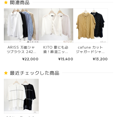
関連商品
ARISS 万能シャ
KITO 夏にも必
cafune カット
ツブラウス 242V
須！麻混ニット
ジャガードシャツ
3923 ホワイト/
カーディガン (ホ
ブラウス(キャメ
¥22,000
¥15,400
¥13,200
チャコール/ブ
ワイト/ピンク) 6
ル/ブラック) 635
ルーストライプ/
1204
906
ベージュストライ
最近チェックした商品
プ