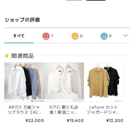
ショップの評価
すべて
1
0
0
関連商品
ARISS 万能シャ
KITO 夏にも必
cafune カット
ツブラウス 242V
須！麻混ニット
ジャガードシャツ
3923 ホワイト/
カーディガン (ホ
ブラウス(キャメ
¥22,000
¥15,400
¥13,200
チャコール/ブ
ワイト/ピンク) 6
ル/ブラック) 635
ルーストライプ/
1204
906
ベージュストライ