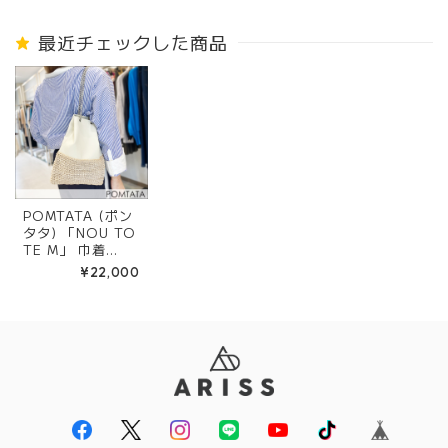
最近チェックした商品
POMTATA (ポン
タタ) 「NOU TO
TE M」 巾着
チェーンバッグ 1
¥22,000
21-4843