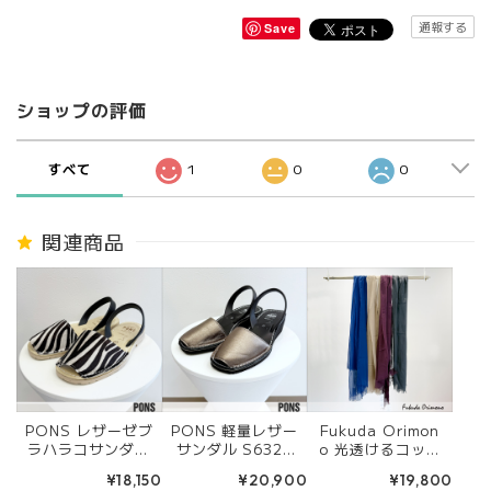
通報する
Save
ショップの評価
すべて
1
0
0
関連商品
PONS レザーゼブ
PONS 軽量レザー
Fukuda Orimon
ラハラコサンダル
サンダル S6323
o 光透けるコット
S6336 ZEBRA
Gris/Nero
ンストール ４色
¥18,150
¥20,900
¥19,800