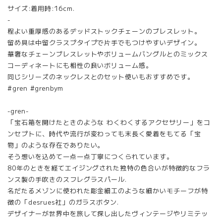
サイズ:着用時:16cm.
-
程よい重厚感のあるデッドストックチェーンのブレスレット。
留め具は中留クラスプタイプで片手でもつけやすいデザイン。
華奢なチェーンブレスレットやボリュームバングルとのミックス
コーディネートにも相性の良いボリューム感。
同じシリーズのネックレスとのセット使いもおすすめです。
#gren #grenbym
-gren-
「宝石箱を開けたときのような わくわくするアクセサリー」をコ
ンセプトに、時代や流行が変わっても末長く愛着をもてる「宝
物」のような存在でありたい。
そう想いを込めて一点一点丁寧につくられています。
80年のときを経てエイジングされた独特の色合いが特徴的なフラ
ンス製の手吹きのスフレグラスパール.
名だたるメゾンに使われた彫金細工のような細かいモチーフが特
徴の「desrues社」のガラスボタン.
デザイナーが世界中を旅して探し出したヴィンテージやリミテッ