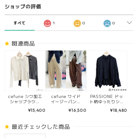
ショップの評価
すべて
1
0
0
関連商品
cafune シワ加工
cafune ワイド
PASSIONE ドッ
シャツブラウス
イージーパンツ
ト柄ゆったりシャ
(オフ/グレー) 63
(ベージュ/ブラウ
ツブラウス (ネイ
¥15,400
¥16,500
¥18,480
5928
ン) 625603
ビー)
最近チェックした商品