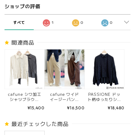
ショップの評価
すべて
1
0
0
関連商品
cafune シワ加工
cafune ワイド
PASSIONE ドッ
シャツブラウス
イージーパンツ
ト柄ゆったりシャ
(オフ/グレー) 63
(ベージュ/ブラウ
ツブラウス (ネイ
¥15,400
¥16,500
¥18,480
5928
ン) 625603
ビー)
最近チェックした商品