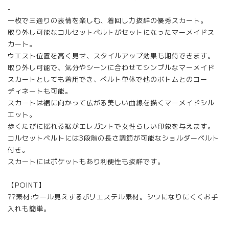
-
一枚で三通りの表情を楽しむ、着回し力抜群の優秀スカート。
取り外し可能なコルセットベルトがセットになったマーメイドス
カート。
ウエスト位置を高く見せ、スタイルアップ効果も期待できます。
取り外し可能で、気分やシーンに合わせてシンプルなマーメイド
スカートとしても着用でき、ベルト単体で他のボトムとのコー
ディネートも可能。
スカートは裾に向かって広がる美しい曲線を描くマーメイドシル
エット。
歩くたびに揺れる裾がエレガントで女性らしい印象を与えます。
コルセットベルトには3段階の長さ調節が可能なショルダーベルト
付き。
スカートにはポケットもあり利便性も抜群です。
【POINT】
??素材:ウール見えするポリエステル素材。シワになりにくくお手
入れも簡単。