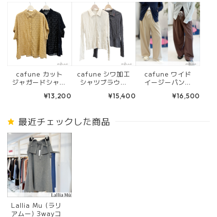
cafune カット
cafune シワ加工
cafune ワイド
ジャガードシャツ
シャツブラウス
イージーパンツ
ブラウス(キャメ
(オフ/グレー) 63
(ベージュ/ブラウ
¥13,200
¥15,400
¥16,500
ル/ブラック) 635
5928
ン) 625603
906
最近チェックした商品
Lallia Mu (ラリ
アムー) 3wayコ