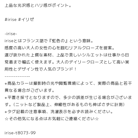
上品な光沢感とハリ感がポイント。
#irise #イリゼ
-irise-
iriseとはフランス語で『虹色の』という意味。
感度の高い大人の女性の心を掴むリアルクローズを提案。
選び抜かれた上質な素材、上品で美しいシルエットは仕事から日
常着まで幅広く使えます。大人のデイリークローズとして高い実
用性とデザイン性で人気のブランド！
--------------
※商品カラーは撮影時の光や閲覧環境によって、実際の商品と若干
異なる場合がございます。
※平置き採寸となりますので、多少の誤差が生じる場合がございま
す。(ニットなど製品上、伸縮性があるものも伸ばさずに計測)
※タグ記載の注意事項、洗濯表示を必ずお読みください。
☆その他気になる点はお気軽にご連絡ください☆
irise-t8073-99