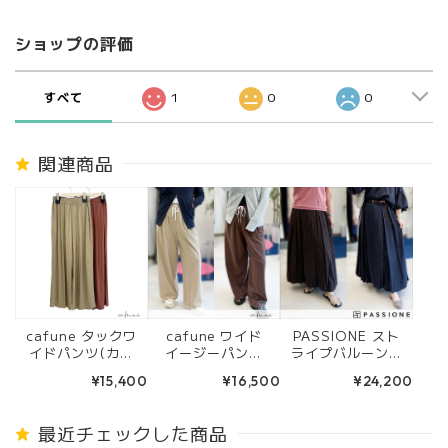
ショップの評価
すべて
1
0
0
関連商品
cafune タックワ
cafune ワイド
PASSIONE スト
イドパンツ(カー
イージーパンツ
ライプバルーンス
キ/ブラウン) 635
(ベージュ/ブラウ
カート (ボルド/ネ
¥15,400
¥16,500
¥24,200
605
ン) 625603
イビー) 36613
最近チェックした商品