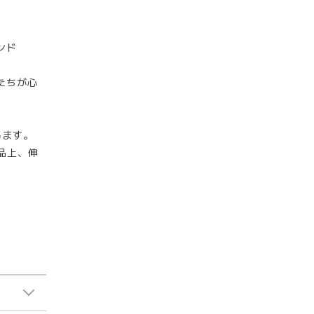
ンド
たちが心
います。
品上、伸