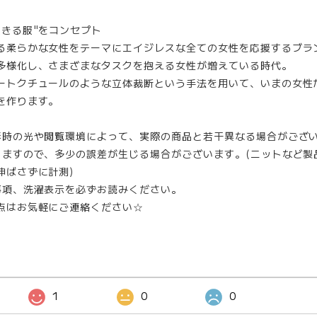
生きる服"をコンセプト
る柔らかな女性をテーマにエイジレスな全ての女性を応援するブラ
多様化し、さまざまなタスクを抱える女性が増えている時代。
ートクチュールのような立体裁断という手法を用いて、いまの女性
を作ります。
影時の光や閲覧環境によって、実際の商品と若干異なる場合がござ
りますので、多少の誤差が生じる場合がございます。(ニットなど製
伸ばさずに計測)
事項、洗濯表示を必ずお読みください。
点はお気軽にご連絡ください☆
1
0
0