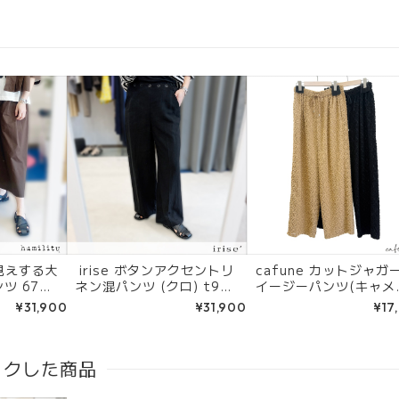
レイ見えする大
irise ボタンアクセントリ
cafune カットジャガ
ツ 6721
ネン混パンツ (クロ) t906
イージーパンツ(キャメ
ート/ネイ
4
ブラック) 635612
¥31,900
¥31,900
¥17
ックした商品