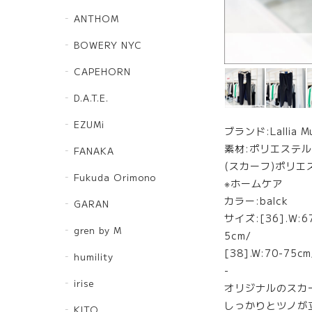
ANTHOM
BOWERY NYC
CAPEHORN
D.A.T.E.
EZUMi
ブランド:Lallia M
素材:ポリエステル1
FANAKA
(スカーフ)ポリエス
Fukuda Orimono
※ホームケア
カラー:balck
GARAN
サイズ:[36].W:6
gren by M
5cm/
[38].W:70-75
humility
-
irise
オリジナルのスカ
しっかりとツノが
KITO