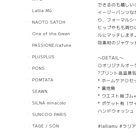
できるのも嬉しい
Lallia Mù
イージーパンツな
り、フォーマルシ
NAOTO SATOH
ヒップやもも周り
One of the Green
ルにマッチします
同素材のジャケッ
PASSIONE/cafune
PLUSPLUS
〜DETAIL〜
◎オリジナルオー
PONS
?プリント高温蒸
POMTATA
* ホームケア◎セ
* 裏地無
SEAWN
* ウエスト総ゴム
SILNA minacolo
* ポケット有（
ハンドウォッシュ
SUNCOO PARIS
TAGE / SÖN
#lalliamu #ラ