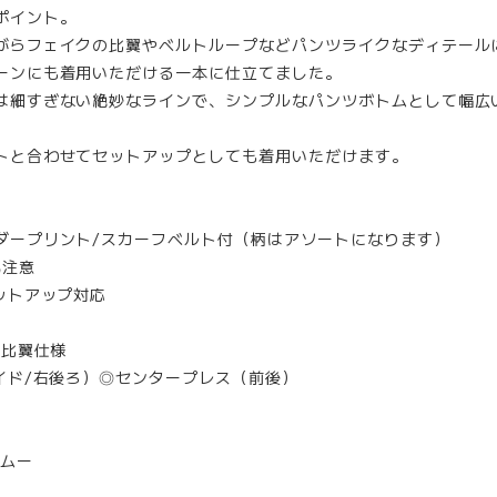
ポイント。
がらフェイクの比翼やベルトループなどパンツライクなディテール
ーンにも着用いただける一本に仕立てました。
は細すぎない絶妙なラインで、シンプルなパンツボトムとして幅広
。
トと合わせてセットアップとしても着用いただけます。
ダープリント/スカーフベルト付（柄はアソートになります）
気注意
ットアップ対応
※比翼仕様
サイド/右後ろ）◎センタープレス（前後）
リアムー