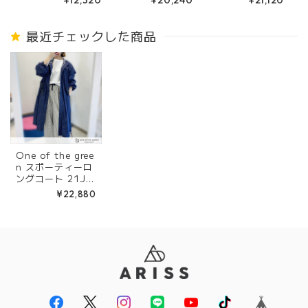
¥12,320
¥20,240
¥21,120
ラック)
2270 Off/BlAC
(Off/pale gree
K
n/Black)261226
4
最近チェックした商品
One of the gree
n スポーティーロ
ングコート 21J1
603 38ネイビー
¥22,880