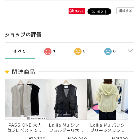
通報する
Save
ショップの評価
すべて
1
0
0
関連商品
PASSIONE 大人
Lallia Mu シアー
Lallia Mu バック
気ジレベスト 626
ショルダーリネン
プリーツメッシュ
404 (ベージュ/ブ
ライクベスト 261
フードブルゾン