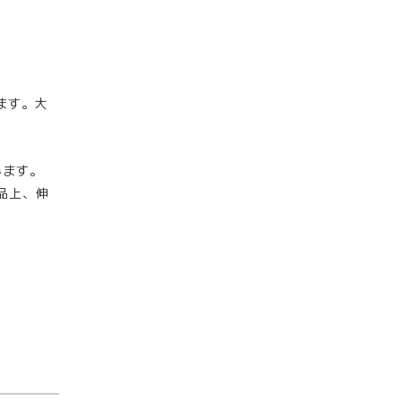
ます。大
います。
品上、伸