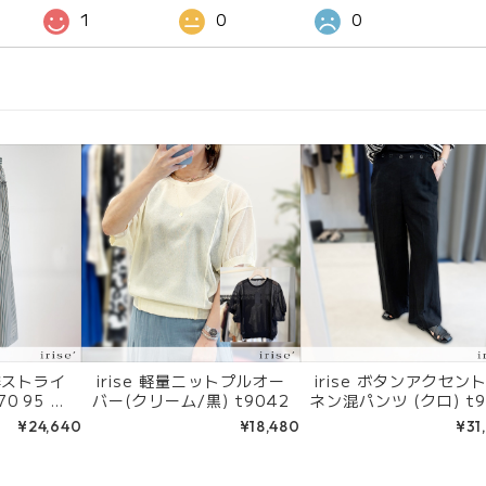
1
0
0
抜群ストライ
irise 軽量ニットプルオー
irise ボタンアクセン
0 95 グ
バー(クリーム/黒) t9042
ネン混パンツ (クロ) t9
4
¥24,640
¥18,480
¥31