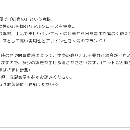
ンス語で『虹色の』という意味。
女性の心を掴むリアルクローズを提案。
な素材、上品で美しいシルエットは仕事から日常着まで幅広く使え
ーズとして高い実用性とデザイン性で人気のブランド！
影時の光や閲覧環境によって、実際の商品と若干異なる場合がござ
りますので、多少の誤差が生じる場合がございます。(ニットなど製
伸ばさずに計測)
事項、洗濯表示を必ずお読みください。
点はお気軽にご連絡ください☆