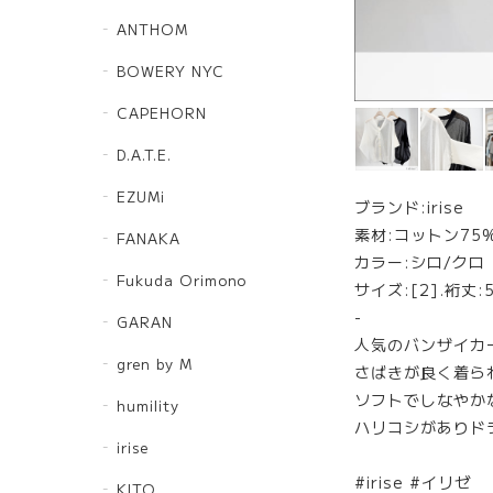
ANTHOM
BOWERY NYC
CAPEHORN
D.A.T.E.
EZUMi
ブランド:irise
素材:コットン75%
FANAKA
カラー:シロ/クロ
Fukuda Orimono
サイズ:[2].裄丈:5
-
GARAN
人気のバンザイカ
gren by M
さばきが良く着ら
ソフトでしなやか
humility
ハリコシがありド
irise
#irise #イリゼ
KITO