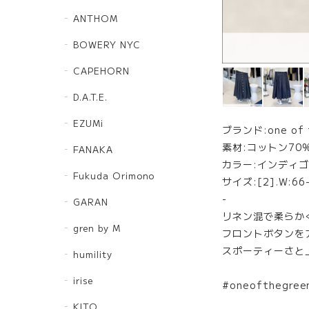
ANTHOM
BOWERY NYC
CAPEHORN
D.A.T.E.
EZUMi
ブランド:one of t
素材:コットン70%
FANAKA
カラー:インディゴ
Fukuda Orimono
サイズ:[2].W:66
-
GARAN
リネン混で柔らか
gren by M
フロントボタンを
スポーティーさと
humility
irise
#oneofthegr
KITO