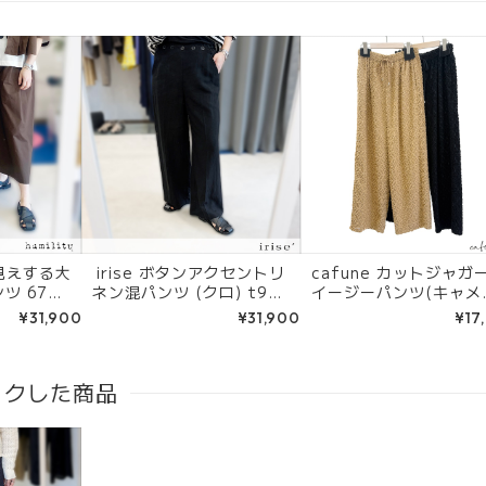
レイ見えする大
irise ボタンアクセントリ
cafune カットジャガ
ツ 6721
ネン混パンツ (クロ) t906
イージーパンツ(キャメ
ート/ネイ
4
ブラック) 635612
¥31,900
¥31,900
¥17
ックした商品