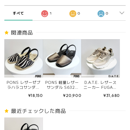
すべて
1
0
0
関連商品
PONS レザーゼブ
PONS 軽量レザー
D.A.T.E. レザース
ラハラコサンダル
サンダル S6323
ニーカー FUGA (I
S6336 ZEBRA
Gris/Nero
VORY)
¥18,150
¥20,900
¥31,680
最近チェックした商品