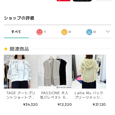
ショップの評価
すべて
1
0
0
関連商品
TAGE アートプリ
PASSIONE 大人
Lallia Mu バック
ントショートブル
気ジレベスト 626
プリーツメッシュ
ゾン (ホワイト) 2
404 (ベージュ/ブ
フードブルゾン
¥34,320
¥12,320
¥21,120
601-TGJK129
ラック)
(Off/pale gree
n/Black)261226
4