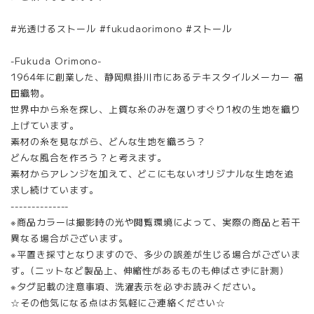
#光透けるストール #fukudaorimono #ストール
-Fukuda Orimono-
1964年に創業した、静岡県掛川市にあるテキスタイルメーカー 福
田織物。
世界中から糸を探し、上質な糸のみを選りすぐり1枚の生地を織り
上げています。
素材の糸を見ながら、どんな生地を織ろう？
どんな風合を作ろう？と考えます。
素材からアレンジを加えて、どこにもないオリジナルな生地を追
求し続けています。
--------------
※商品カラーは撮影時の光や閲覧環境によって、実際の商品と若干
異なる場合がございます。
※平置き採寸となりますので、多少の誤差が生じる場合がございま
す。(ニットなど製品上、伸縮性があるものも伸ばさずに計測)
※タグ記載の注意事項、洗濯表示を必ずお読みください。
☆その他気になる点はお気軽にご連絡ください☆