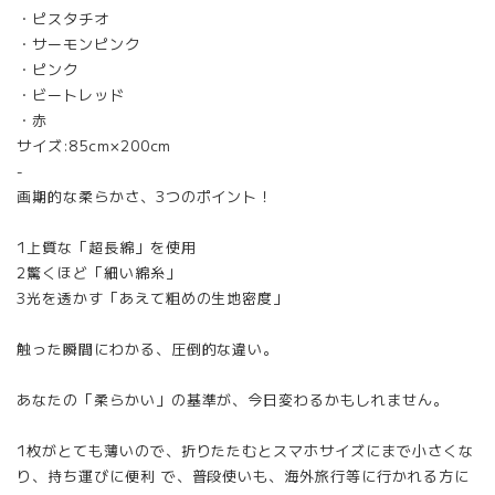
・ピスタチオ
・サーモンピンク
・ピンク
・ビートレッド
・赤
サイズ:85cm×200cm
-
画期的な柔らかさ、3つのポイント！
1上質な「超長綿」を使用
2驚くほど「細い綿糸」
3光を透かす「あえて粗めの生地密度」
触った瞬間にわかる、圧倒的な違い。
あなたの「柔らかい」の基準が、今日変わるかもしれません。
1枚がとても薄いので、折りたたむとスマホサイズにまで小さくな
り、持ち運びに便利 で、普段使いも、海外旅行等に行かれる方に