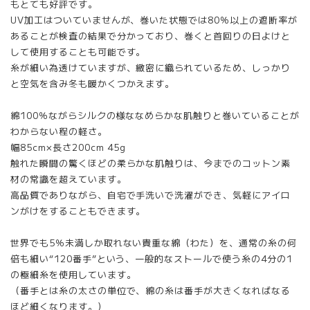
もとても好評です。
UV加工はついていませんが、巻いた状態では80％以上の遮断率が
あることが検査の結果で分かっており、巻くと首回りの日よけと
して使用することも可能です。
糸が細い為透けていますが、緻密に織られているため、しっかり
と空気を含み冬も暖かくつかえます。
綿100％ながらシルクの様ななめらかな肌触りと巻いていることが
わからない程の軽さ。
幅85cm×長さ200cm 45g
触れた瞬間の驚くほどの柔らかな肌触りは、今までのコットン素
材の常識を超えています。
高品質でありながら、自宅で手洗いで洗濯ができ、気軽にアイロ
ンがけをすることもできます。
世界でも5％未満しか取れない貴重な綿（わた）を、通常の糸の何
倍も細い“120番手”という、一般的なストールで使う糸の4分の1
の極細糸を使用しています。
（番手とは糸の太さの単位で、綿の糸は番手が大きくなればなる
ほど細くなります。）