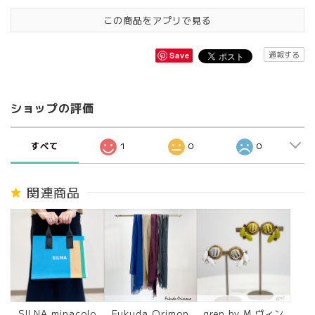
この商品をアプリで見る
通報する
Save
ショップの評価
すべて
1
0
0
関連商品
SILNA minacolo
Fukuda Orimon
gren by M ヴィン