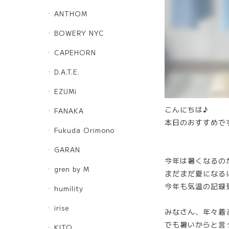
ANTHOM
BOWERY NYC
CAPEHORN
D.A.T.E.
EZUMi
こんにちは♪
FANAKA
本日のおすすめで
Fukuda Orimono
GARAN
今年は暑くなるの
gren by M
まだまだ夏になる
今年も気温の記録
humility
irise
みなさん、年々着
でも暑いからと言
KITO