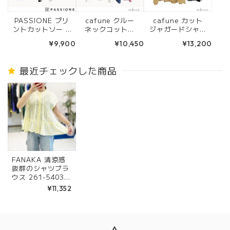
PASSIONE プリ
cafune クルー
cafune カット
ントカットソー T
ネックコットン
ジャガードシャツ
シャツ(オフ/ネイ
カットソー(オフ/
ブラウス(キャメ
¥9,900
¥10,450
¥13,200
ビー) 626456
ブルー/ピンク) 6
ル/ブラック) 635
35924
906
最近チェックした商品
FANAKA 清涼感
抜群のシャツブラ
ウス 261-5403
(ホワイト/イエ
¥11,352
ロー/ブラック)